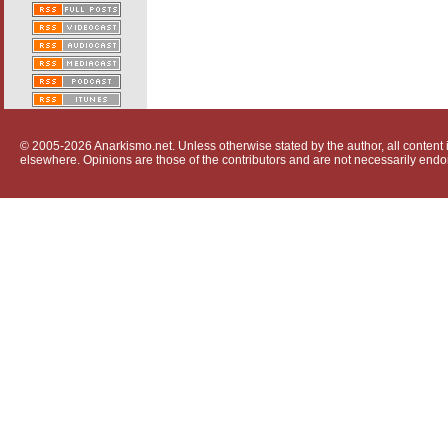
© 2005-2026 Anarkismo.net. Unless otherwise stated by the author, all content i
elsewhere. Opinions are those of the contributors and are not necessarily endo