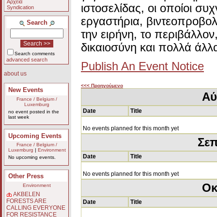
Αρχεία
ιστοσελίδας, οι οποίοι συ
Syndication
εργαστήρια, βιντεοπροβολ
Search
την ειρήνη, το περιβάλλον
δικαιοσύνη και πολλά άλλ
Search comments
advanced search
Publish An Event Notice
about us
<<< Προηγούμενο
New Events
Αύ
France / Belgium /
Luxemburg
Date
Title
no event posted in the
last week
No events planned for this month yet
Upcoming Events
Σεπ
France / Belgium /
Luxemburg
|
Environment
Date
Title
No upcoming events.
No events planned for this month yet
Other Press
Οκ
Environment
AKBELEN
FORESTS ARE
Date
Title
CALLING EVERYONE
FOR RESISTANCE