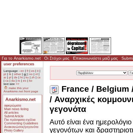
Για το Anarkismo.net
Οι Στόχοι μας
Επικοινωνείστε μαζί μας
Submit
user preferences
Language -
en
|
fr
|
es
|
it
|
pt
|
tk
|
other
|
gr
|
no
|
nl
|
ar
|
pl
|
de
|
ht
|
ku
|
zh
|
cs
|
ca
|
da
|
ro
|
eo
|
ko
text size
>>
France / Belgium 
make this your
Anarkismo.net front page
/ Αναρχικές κομμουν
Anarkismo.net
αφιερώματα
γεγονότα
Main news listing
All articles
Submit Article
Πιο πρόσφατα σχόλια
Αυτό είναι ένα ημερολόγι
Commenting Guidelines
Ανακοινώσεις/γεγονότα
γεγονότων και δραστηριο
Photo Gallery