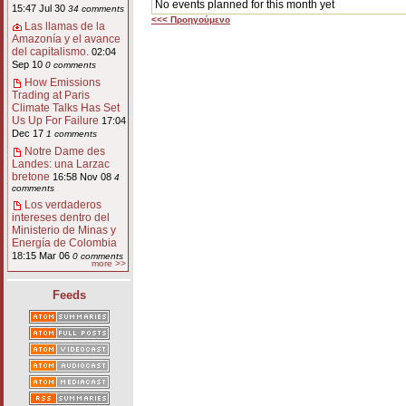
No events planned for this month yet
15:47 Jul 30
34 comments
<<< Προηγούμενο
Las llamas de la
Amazonía y el avance
del capitalismo.
02:04
Sep 10
0 comments
How Emissions
Trading at Paris
Climate Talks Has Set
Us Up For Failure
17:04
Dec 17
1 comments
Notre Dame des
Landes: una Larzac
bretone
16:58 Nov 08
4
comments
Los verdaderos
intereses dentro del
Ministerio de Minas y
Energía de Colombia
18:15 Mar 06
0 comments
more >>
Feeds