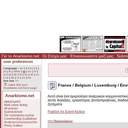
Για το Anarkismo.net
Οι Στόχοι μας
Επικοινωνείστε μαζί μας
Submit
user preferences
Language -
en
|
fr
|
es
|
it
|
pt
|
tk
|
other
|
gr
|
no
|
nl
|
ar
|
pl
|
de
|
ht
|
ku
|
zh
|
cs
|
ca
|
da
|
ro
|
eo
|
ko
text size
>>
France / Belgium / Luxemburg / Env
make this your
Anarkismo.net front page
Anarkismo.net
Αυτό είναι ένα ημερολόγιο αναρχικών κομμουνιστικ
αυτές διαλέξεις, εργαστήρια, βιντεοπροβολές, διαδη
αφιερώματα
ζητήματα.
Main news listing
All articles
Publish An Event Notice
Submit Article
Πιο πρόσφατα σχόλια
Commenting Guidelines
<<< Προηγούμενο
Ανακοινώσεις/γεγονότα
Photo Gallery