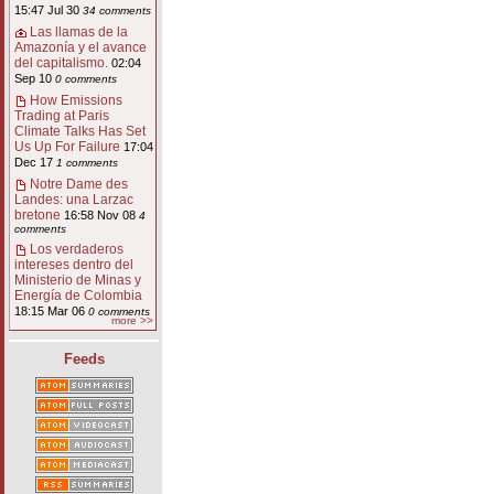
15:47 Jul 30
34 comments
Las llamas de la
Amazonía y el avance
del capitalismo.
02:04
Sep 10
0 comments
How Emissions
Trading at Paris
Climate Talks Has Set
Us Up For Failure
17:04
Dec 17
1 comments
Notre Dame des
Landes: una Larzac
bretone
16:58 Nov 08
4
comments
Los verdaderos
intereses dentro del
Ministerio de Minas y
Energía de Colombia
18:15 Mar 06
0 comments
more >>
Feeds