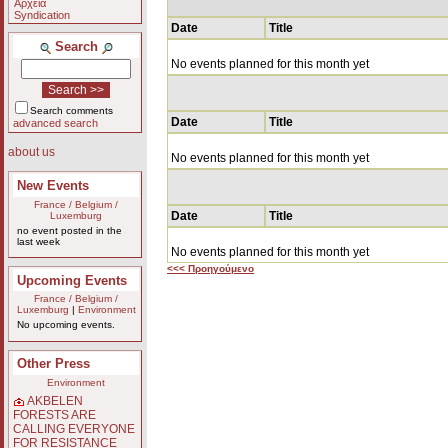
Αρχεία
Syndication
Date
Title
Search
No events planned for this month yet
Search comments
Date
Title
advanced search
about us
No events planned for this month yet
New Events
France / Belgium /
Date
Title
Luxemburg
no event posted in the
last week
No events planned for this month yet
<<< Προηγούμενο
Upcoming Events
France / Belgium /
Luxemburg
|
Environment
No upcoming events.
Other Press
Environment
AKBELEN
FORESTS ARE
CALLING EVERYONE
FOR RESISTANCE