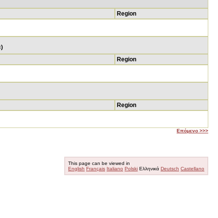
Region
s
)
Region
Region
Επόμενο >>>
This page can be viewed in
English
Français
Italiano
Polski
Ελληνικά
Deutsch
Castellano