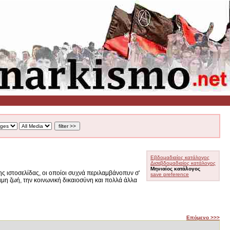
Εβδομαδιαίος κατάλογος
Δισεβδομαδιαίος κατάλογος
Μηνιαίος κατάλογος
ς ιστοσελίδας, οι οποίοι συχνά περιλαμβάνοπυν σ'
save preference
ιμη ζωή, την κοινωνική δικαιοσύνη και πολλά άλλα
Επόμενο >>>