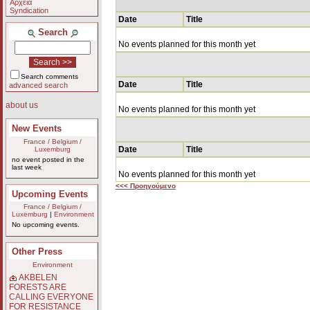
Αρχεία
Syndication
Date
Title
Search
No events planned for this month yet
Search comments
Date
Title
advanced search
about us
No events planned for this month yet
New Events
France / Belgium /
Date
Title
Luxemburg
no event posted in the
last week
No events planned for this month yet
<<< Προηγούμενο
Upcoming Events
France / Belgium /
Luxemburg
|
Environment
No upcoming events.
Other Press
Environment
AKBELEN
FORESTS ARE
CALLING EVERYONE
FOR RESISTANCE