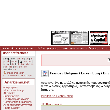
Για το Anarkismo.net
Οι Στόχοι μας
Επικοινωνείστε μαζί μας
Submit
user preferences
Language -
en
|
fr
|
es
|
it
|
pt
|
tk
|
other
|
gr
|
no
|
nl
|
ar
|
pl
|
de
|
ht
|
ku
|
zh
|
cs
|
ca
|
da
|
ro
|
eo
|
ko
text size
>>
France / Belgium / Luxemburg / Env
make this your
Anarkismo.net front page
Anarkismo.net
Αυτό είναι ένα ημερολόγιο αναρχικών κομμουνιστικ
αυτές διαλέξεις, εργαστήρια, βιντεοπροβολές, διαδη
αφιερώματα
ζητήματα.
Main news listing
All articles
Publish An Event Notice
Submit Article
Πιο πρόσφατα σχόλια
Commenting Guidelines
<<< Προηγούμενο
Ανακοινώσεις/γεγονότα
Photo Gallery