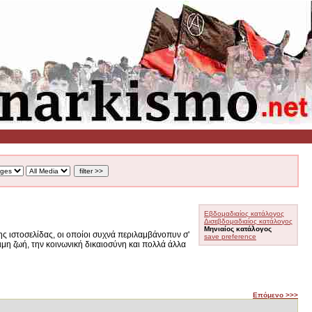
Εβδομαδιαίος κατάλογος
Δισεβδομαδιαίος κατάλογος
Μηνιαίος κατάλογος
ς ιστοσελίδας, οι οποίοι συχνά περιλαμβάνοπυν σ'
save preference
ιμη ζωή, την κοινωνική δικαιοσύνη και πολλά άλλα
Επόμενο >>>