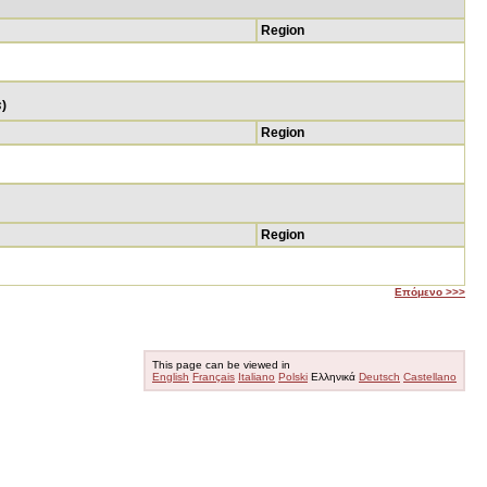
Region
s
)
Region
Region
Επόμενο >>>
This page can be viewed in
English
Français
Italiano
Polski
Ελληνικά
Deutsch
Castellano