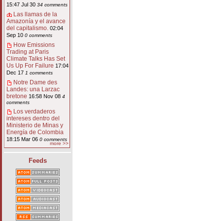
15:47 Jul 30
34 comments
Las llamas de la
Amazonía y el avance
del capitalismo.
02:04
Sep 10
0 comments
How Emissions
Trading at Paris
Climate Talks Has Set
Us Up For Failure
17:04
Dec 17
1 comments
Notre Dame des
Landes: una Larzac
bretone
16:58 Nov 08
4
comments
Los verdaderos
intereses dentro del
Ministerio de Minas y
Energía de Colombia
18:15 Mar 06
0 comments
more >>
Feeds