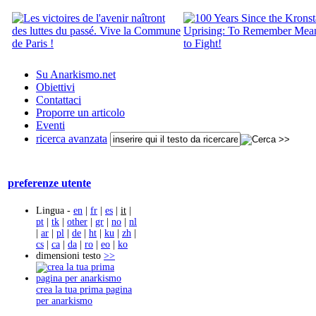
Su Anarkismo.net
Obiettivi
Contattaci
Proporre un articolo
Eventi
ricerca avanzata
preferenze utente
Lingua -
en
|
fr
|
es
|
it
|
pt
|
tk
|
other
|
gr
|
no
|
nl
|
ar
|
pl
|
de
|
ht
|
ku
|
zh
|
cs
|
ca
|
da
|
ro
|
eo
|
ko
dimensioni testo
>>
crea la tua prima pagina
per anarkismo