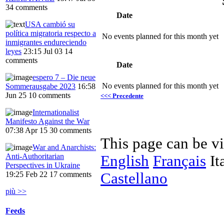
34 comments
Date
USA cambió su
política migratoria respecto a
No events planned for this month yet
inmigrantes endureciendo
leyes
23:15 Jul 03
14
comments
Date
espero 7 – Die neue
No events planned for this month yet
Sommerausgabe 2023
16:58
Jun 25
10 comments
<<< Precedente
Internationalist
Manifesto Against the War
07:38 Apr 15
30 comments
This page can be v
War and Anarchists:
Anti-Authoritarian
English
Français
It
Perspectives in Ukraine
Castellano
19:25 Feb 22
17 comments
più >>
Feeds