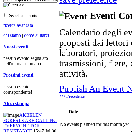
Eventi Com
Search comments
ricerca avanzata
Calendario degli ev
chi siamo
|
come aiutarci
proposti dai lettori 
Nuovi eventi
laboratori, proiezio
nessun evento segnalato
trasmissioni, fiere
nell'ultima settimana
attività.
Prossimi eventi
Publish An Event N
nessun evento
corrispondente!
<<< Precedente
Altra stampa
Date
AKBELEN
FORESTS ARE CALLING
No events planned for this month yet
EVERYONE FOR
RESISTANCE
15:47 Jul 30