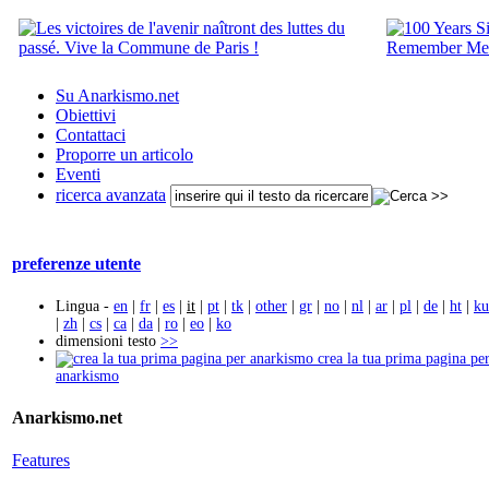
Su Anarkismo.net
Obiettivi
Contattaci
Proporre un articolo
Eventi
ricerca avanzata
preferenze utente
Lingua -
en
|
fr
|
es
|
it
|
pt
|
tk
|
other
|
gr
|
no
|
nl
|
ar
|
pl
|
de
|
ht
|
ku
|
zh
|
cs
|
ca
|
da
|
ro
|
eo
|
ko
dimensioni testo
>>
crea la tua prima pagina pe
anarkismo
Anarkismo.net
Features