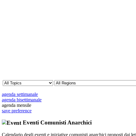
agenda settimanale
agenda bisettimanale
agenda mensile
save preference
Eventi Comunisti Anarchici
Calendario degli eventi e iniziative comunisti anarchici proposti dai lett