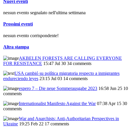
Nuovi eventi
nessun evento segnalato nell'ultima settimana
Prossimi eventi
nessun evento corrispondente!
Altra stampa
AKBELEN FORESTS ARE CALLING EVERYONE
FOR RESISTANCE
15:47 Jul 30
34 comments
USA cambió su política migratoria respecto a inmigrantes
endureciendo leyes
23:15 Jul 03
14 comments
espero 7 – Die neue Sommerausgabe 2023
16:58 Jun 25
10
comments
Internationalist Manifesto Against the War
07:38 Apr 15
30
comments
War and Anarchists: Anti-Authoritarian Perspectives in
Ukraine
19:25 Feb 22
17 comments