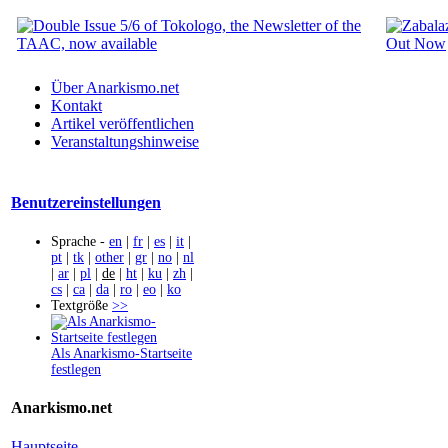
Über Anarkismo.net
Kontakt
Artikel veröffentlichen
Veranstaltungshinweise
Benutzereinstellungen
Sprache -
en
|
fr
|
es
|
it
|
pt
|
tk
|
other
|
gr
|
no
|
nl
|
ar
|
pl
|
de
|
ht
|
ku
|
zh
|
cs
|
ca
|
da
|
ro
|
eo
|
ko
Textgröße
>>
Als Anarkismo-Startseite
festlegen
Anarkismo.net
Hauptseite