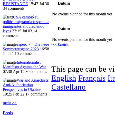
Datum
RESISTANCE
15:47 Jul 30
34 comments
No events planned for this month yet
USA cambió su
política migratoria respecto a
inmigrantes endureciendo
Datum
leyes
23:15 Jul 03
14
comments
No events planned for this month yet
espero 7 – Die neue
<<< Zurück
Sommerausgabe 2023
16:58
Jun 25
10 comments
Internationalist
This page can be v
Manifesto Against the War
07:38 Apr 15
30 comments
English
Français
It
War and Anarchists:
Castellano
Anti-Authoritarian
Perspectives in Ukraine
19:25 Feb 22
17 comments
mehr >>
Feeds