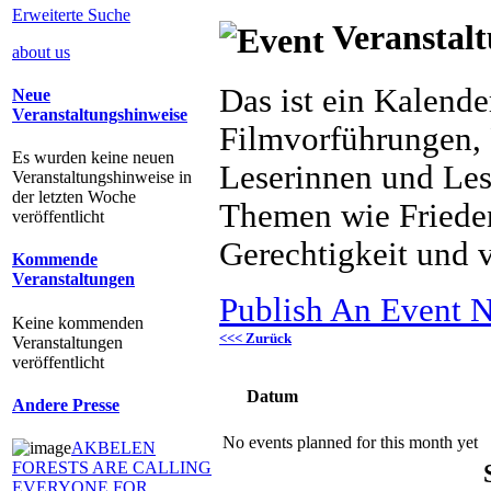
Erweiterte Suche
Veranstalt
about us
Das ist ein Kalend
Neue
Veranstaltungshinweise
Filmvorführungen, 
Es wurden keine neuen
Leserinnen und Les
Veranstaltungshinweise in
der letzten Woche
Themen wie Frieden
veröffentlicht
Gerechtigkeit und v
Kommende
Veranstaltungen
Publish An Event N
Keine kommenden
<<< Zurück
Veranstaltungen
veröffentlicht
Datum
Andere Presse
No events planned for this month yet
AKBELEN
FORESTS ARE CALLING
EVERYONE FOR