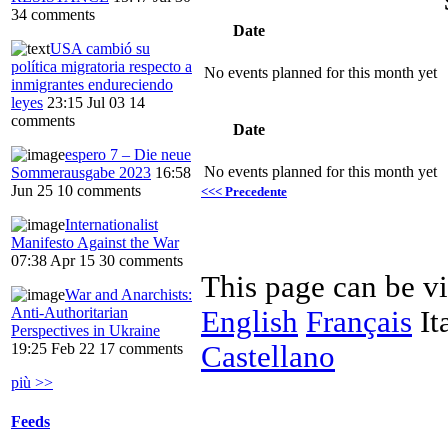
34 comments
Date
USA cambió su
política migratoria respecto a
No events planned for this month yet
inmigrantes endureciendo
leyes
23:15 Jul 03
14
comments
Date
espero 7 – Die neue
No events planned for this month yet
Sommerausgabe 2023
16:58
Jun 25
10 comments
<<< Precedente
Internationalist
Manifesto Against the War
07:38 Apr 15
30 comments
This page can be v
War and Anarchists:
Anti-Authoritarian
English
Français
It
Perspectives in Ukraine
Castellano
19:25 Feb 22
17 comments
più >>
Feeds