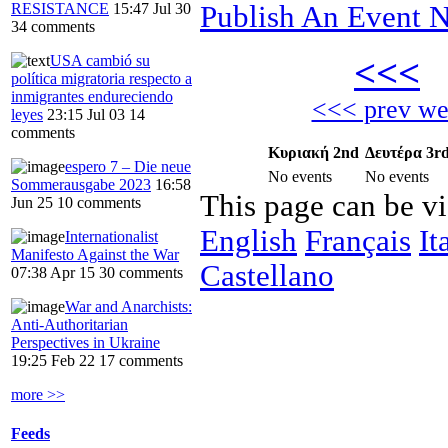
Publish An Event N
RESISTANCE
15:47 Jul 30
34 comments
<<<
Α
USA cambió su
política migratoria respecto a
inmigrantes endureciendo
<<< prev w
leyes
23:15 Jul 03
14
comments
Κυριακή 2nd
Δευτέρα 3r
espero 7 – Die neue
No events
No events
Sommerausgabe 2023
16:58
This page can be v
Jun 25
10 comments
English
Français
It
Internationalist
Manifesto Against the War
Castellano
07:38 Apr 15
30 comments
War and Anarchists:
Anti-Authoritarian
Perspectives in Ukraine
19:25 Feb 22
17 comments
more >>
Feeds