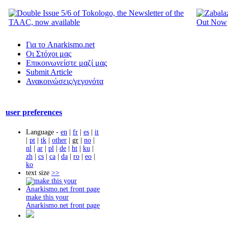
Για το Anarkismo.net
Οι Στόχοι μας
Επικοινωνείστε μαζί μας
Submit Article
Ανακοινώσεις/γεγονότα
user preferences
Language -
en
|
fr
|
es
|
it
|
pt
|
tk
|
other
|
gr
|
no
|
nl
|
ar
|
pl
|
de
|
ht
|
ku
|
zh
|
cs
|
ca
|
da
|
ro
|
eo
|
ko
text size
>>
make this your
Anarkismo.net front page