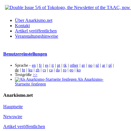
Über Anarkismo.net
Kontakt
Artikel veröffentlichen
Veranstaltungshinweise
Benutzereinstellungen
Sprache -
en
|
fr
|
es
|
it
|
pt
|
tk
|
other
|
gr
|
no
|
nl
|
ar
|
pl
|
de
|
ht
|
ku
|
zh
|
cs
|
ca
|
da
|
ro
|
eo
|
ko
Textgröße
>>
Als Anarkismo-
Startseite festlegen
Anarkismo.net
Hauptseite
Newswire
Artikel veröffentlichen