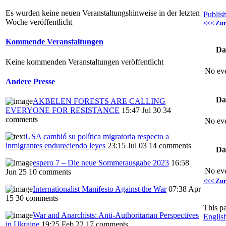
Es wurden keine neuen Veranstaltungshinweise in der letzten
Publis
Woche veröffentlicht
<<< Zu
Kommende Veranstaltungen
Da
Keine kommenden Veranstaltungen veröffentlicht
No eve
Andere Presse
Da
AKBELEN FORESTS ARE CALLING
EVERYONE FOR RESISTANCE
15:47 Jul 30
34
comments
No eve
USA cambió su política migratoria respecto a
inmigrantes endureciendo leyes
23:15 Jul 03
14 comments
Da
espero 7 – Die neue Sommerausgabe 2023
16:58
No eve
Jun 25
10 comments
<<< Zu
Internationalist Manifesto Against the War
07:38 Apr
15
30 comments
This p
War and Anarchists: Anti-Authoritarian Perspectives
Englis
in Ukraine
19:25 Feb 22
17 comments