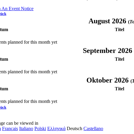
h An Event Notice
rück
August 2026
(
To
tum
Titel
nts planned for this month yet
September 2026
tum
Titel
nts planned for this month yet
Oktober 2026
(
T
tum
Titel
nts planned for this month yet
rück
age can be viewed in
h
Français
Italiano
Polski
Ελληνικά
Deutsch
Castellano