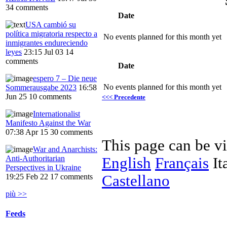
34 comments
Date
USA cambió su
política migratoria respecto a
No events planned for this month yet
inmigrantes endureciendo
leyes
23:15 Jul 03
14
comments
Date
espero 7 – Die neue
No events planned for this month yet
Sommerausgabe 2023
16:58
Jun 25
10 comments
<<< Precedente
Internationalist
Manifesto Against the War
07:38 Apr 15
30 comments
This page can be v
War and Anarchists:
Anti-Authoritarian
English
Français
It
Perspectives in Ukraine
Castellano
19:25 Feb 22
17 comments
più >>
Feeds