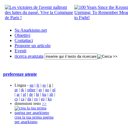
Su Anarkismo.net
Obiettivi
Contattaci
Proporre un articolo
Eventi
ricerca avanzata
preferenze utente
Lingua -
en
|
fr
|
es
|
it
|
pt
|
tk
|
other
|
gr
|
no
|
nl
|
ar
|
pl
|
de
|
ht
|
ku
|
zh
|
cs
|
ca
|
da
|
ro
|
eo
|
ko
dimensioni testo
>>
crea la tua prima pagina
per anarkismo