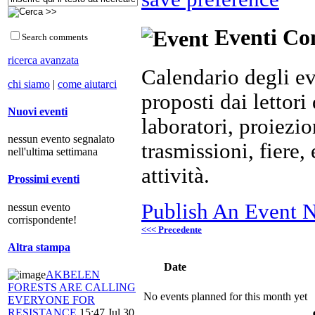
Eventi Com
Search comments
ricerca avanzata
Calendario degli ev
chi siamo
|
come aiutarci
proposti dai lettori 
Nuovi eventi
laboratori, proiezio
nessun evento segnalato
trasmissioni, fiere
nell'ultima settimana
attività.
Prossimi eventi
Publish An Event N
nessun evento
corrispondente!
<<< Precedente
Altra stampa
Date
AKBELEN
FORESTS ARE CALLING
No events planned for this month yet
EVERYONE FOR
RESISTANCE
15:47 Jul 30