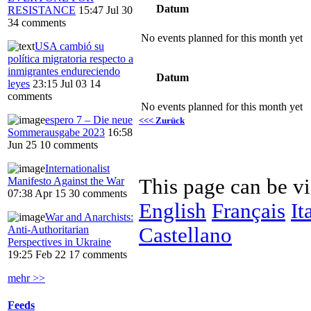
Datum
RESISTANCE
15:47 Jul 30
34 comments
No events planned for this month yet
USA cambió su
política migratoria respecto a
inmigrantes endureciendo
Datum
leyes
23:15 Jul 03
14
comments
No events planned for this month yet
espero 7 – Die neue
<<< Zurück
Sommerausgabe 2023
16:58
Jun 25
10 comments
Internationalist
This page can be v
Manifesto Against the War
07:38 Apr 15
30 comments
English
Français
It
War and Anarchists:
Castellano
Anti-Authoritarian
Perspectives in Ukraine
19:25 Feb 22
17 comments
mehr >>
Feeds