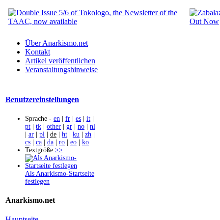
Über Anarkismo.net
Kontakt
Artikel veröffentlichen
Veranstaltungshinweise
Benutzereinstellungen
Sprache -
en
|
fr
|
es
|
it
|
pt
|
tk
|
other
|
gr
|
no
|
nl
|
ar
|
pl
|
de
|
ht
|
ku
|
zh
|
cs
|
ca
|
da
|
ro
|
eo
|
ko
Textgröße
>>
Als Anarkismo-Startseite
festlegen
Anarkismo.net
Hauptseite