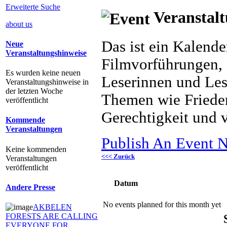
Erweiterte Suche
Veranstalt
about us
Das ist ein Kalend
Neue
Veranstaltungshinweise
Filmvorführungen, 
Es wurden keine neuen
Leserinnen und Les
Veranstaltungshinweise in
der letzten Woche
Themen wie Frieden
veröffentlicht
Gerechtigkeit und v
Kommende
Veranstaltungen
Publish An Event N
Keine kommenden
<<< Zurück
Veranstaltungen
veröffentlicht
Datum
Andere Presse
No events planned for this month yet
AKBELEN
FORESTS ARE CALLING
EVERYONE FOR