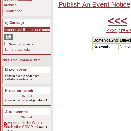
Publish An Event Notice
Archivio
Syndication
<<<
Cerca
<<< prev
Domenica 2nd
Lunedì
Search comments
No events
No eve
ricerca avanzata
chi siamo
|
come aiutarci
Nuovi eventi
nessun evento segnalato
nell'ultima settimana
Prossimi eventi
The Left
nessun evento corrispondente!
Altra stampa
The Left
Agenda for the Global
South After COVID-19
03:34