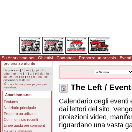
Su Anarkismo.net
Obiettivi
Contattaci
Proporre un articolo
Eventi
preferenze utente
Lingua -
en
|
fr
|
es
|
it
|
pt
|
tk
|
other
|
gr
|
no
|
nl
|
ar
|
pl
|
de
|
ht
|
ku
|
zh
|
cs
|
ca
|
da
|
ro
|
eo
|
ko
dimensioni testo
>>
crea la tua prima pagina per
The Left / Event
anarkismo
Anarkismo.net
Calendario degli eventi e
Features
dai lettori del sito. Vengo
Notiziario principale
Proporre un articolo
proiezioni video, manifes
Commenti più recenti
riguardano una vasta ga
Linee guida per commenti
Galleria immagini