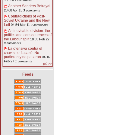
Jun 28
1 comments
Another Sanders Betrayal
23:08 Apr 15
5 comments
Contradictions of Post-
Soviet Ukraine and the New
Left
04:54 Mar 11
2 comments
An inevitable division: the
politics and consequences of
the Labour split
18:03 Feb 27
0 comments
La ofensiva contra el
chavismo fracasó. No
pudieron y no pasaron
04:16
Feb 27
1 comments
più >>
Feeds