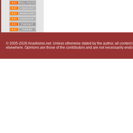
© 2005-2026 Anarkismo.net. Unless otherwise stated by the author, all content i
elsewhere. Opinions are those of the contributors and are not necessarily endo