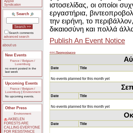
Αρχεία
ιστοσελίδας, οι οποίοι συ
Syndication
εργαστήρια, βιντεοπροβολ
Search
την ειρήνη, το περιβάλλον
δικαιοσύνη και πολλά άλλ
Search comments
advanced search
Publish An Event Notice
about us
<<< Προηγούμενο
New Events
Αύ
France / Belgium /
Luxemburg
Date
Title
no event posted in the
last week
No events planned for this month yet
Upcoming Events
Σεπ
France / Belgium /
Luxemburg
|
Environment
Date
Title
No upcoming events.
No events planned for this month yet
Other Press
Οκ
Environment
AKBELEN
FORESTS ARE
Date
Title
CALLING EVERYONE
FOR RESISTANCE