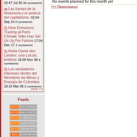
No events planned for this month yet
15:47 Jul 30
34 comments
<<< Προηγούμενο
Las llamas de la
Amazonía y el avance
del capitalismo.
02:04
Sep 10
0 comments
How Emissions
Trading at Paris
Climate Talks Has Set
Us Up For Failure
17:04
Dec 17
1 comments
Notre Dame des
Landes: una Larzac
bretone
16:58 Nov 08
4
comments
Los verdaderos
intereses dentro del
Ministerio de Minas y
Energía de Colombia
18:15 Mar 06
0 comments
more >>
Feeds