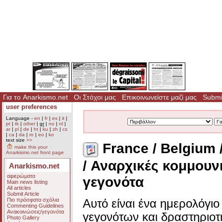
Για το Anarkismo.net
Οι Στόχοι μας
Επικοινωνείστε μαζί μας
Submit
user preferences
Language -
en
|
fr
|
es
|
it
|
pt
|
tk
|
other
|
gr
|
no
|
nl
|
ar
|
pl
|
de
|
ht
|
ku
|
zh
|
cs
|
ca
|
da
|
ro
|
eo
|
ko
text size
>>
France / Belgium 
make this your
Anarkismo.net front page
/ Αναρχικές κομμουν
Anarkismo.net
αφιερώματα
γεγονότα
Main news listing
All articles
Submit Article
Πιο πρόσφατα σχόλια
Αυτό είναι ένα ημερολόγι
Commenting Guidelines
Ανακοινώσεις/γεγονότα
γεγονότων και δραστηριο
Photo Gallery