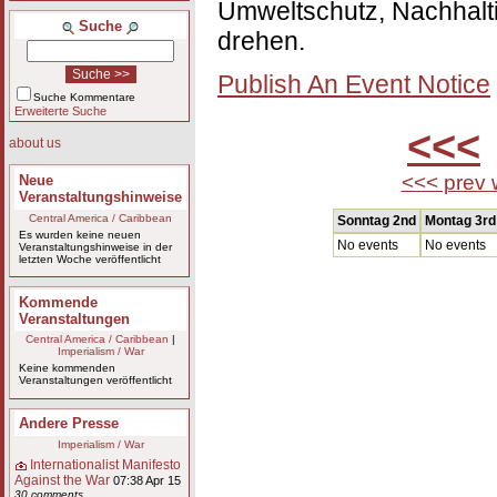
Umweltschutz, Nachhaltig
Suche
drehen.
Publish An Event Notice
Suche Kommentare
Erweiterte Suche
<<<
about us
<<< prev
Neue
Veranstaltungshinweise
Central America / Caribbean
Sonntag 2nd
Montag 3rd
Es wurden keine neuen
No events
No events
Veranstaltungshinweise in der
letzten Woche veröffentlicht
Kommende
Veranstaltungen
Central America / Caribbean
|
Imperialism / War
Keine kommenden
Veranstaltungen veröffentlicht
Andere Presse
Imperialism / War
Internationalist Manifesto
Against the War
07:38 Apr 15
30 comments