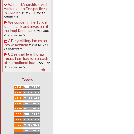
War and Anarchists: Anti-
Authoritarian Perspectives
in Ukraine
19:25 Feb 22
17
comments
We condemn the Turkish
state attack and invasion of
the Iraqi Kurdistan
07:12 Jun
26
8 comments
A Dirty Military Incursion
into Venezuela
23:20 May 11
11 comments
US refusal to withdraw
troops from Iraq is a breach
of international law
22:27 Feb
08
2 comments
mehr >>
Feeds