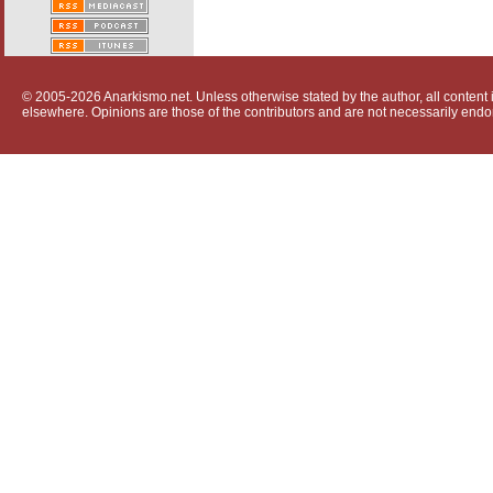
© 2005-2026 Anarkismo.net. Unless otherwise stated by the author, all content i
elsewhere. Opinions are those of the contributors and are not necessarily endo