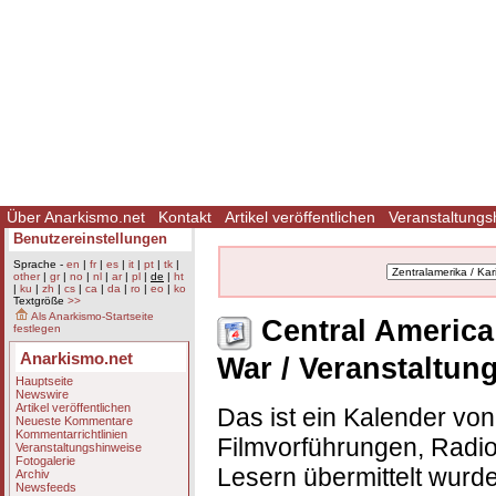
Über Anarkismo.net
Kontakt
Artikel veröffentlichen
Veranstaltungs
Benutzereinstellungen
Sprache -
en
|
fr
|
es
|
it
|
pt
|
tk
|
other
|
gr
|
no
|
nl
|
ar
|
pl
|
de
|
ht
|
ku
|
zh
|
cs
|
ca
|
da
|
ro
|
eo
|
ko
Textgröße
>>
Als Anarkismo-Startseite
Central America 
festlegen
Anarkismo.net
War / Veranstaltun
Hauptseite
Newswire
Artikel veröffentlichen
Das ist ein Kalender vo
Neueste Kommentare
Kommentarrichtlinien
Filmvorführungen, Radio
Veranstaltungshinweise
Fotogalerie
Lesern übermittelt wurd
Archiv
Newsfeeds