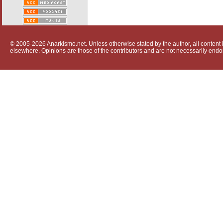
© 2005-2026 Anarkismo.net. Unless otherwise stated by the author, all content i
elsewhere. Opinions are those of the contributors and are not necessarily endo