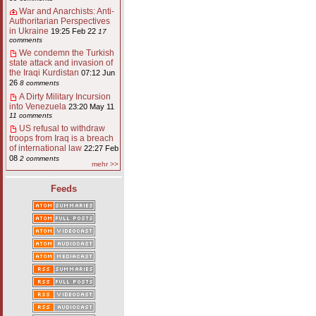
War and Anarchists: Anti-
Authoritarian Perspectives
in Ukraine
19:25 Feb 22
17
comments
We condemn the Turkish
state attack and invasion of
the Iraqi Kurdistan
07:12 Jun
26
8 comments
A Dirty Military Incursion
into Venezuela
23:20 May 11
11 comments
US refusal to withdraw
troops from Iraq is a breach
of international law
22:27 Feb
08
2 comments
mehr >>
Feeds