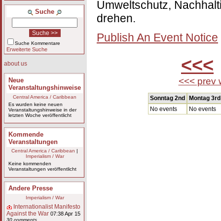
Umweltschutz, Nachhaltig
Suche
drehen.
Publish An Event Notice
Suche Kommentare
Erweiterte Suche
<<<
about us
<<< prev
Neue
Veranstaltungshinweise
Central America / Caribbean
Sonntag 2nd
Montag 3rd
Es wurden keine neuen
No events
No events
Veranstaltungshinweise in der
letzten Woche veröffentlicht
Kommende
Veranstaltungen
Central America / Caribbean
|
Imperialism / War
Keine kommenden
Veranstaltungen veröffentlicht
Andere Presse
Imperialism / War
Internationalist Manifesto
Against the War
07:38 Apr 15
30 comments