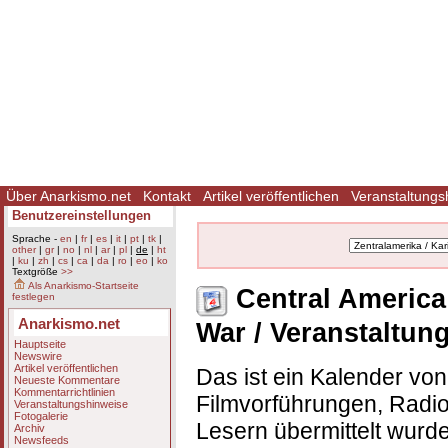
Über Anarkismo.net
Kontakt
Artikel veröffentlichen
Veranstaltungs
Benutzereinstellungen
Sprache -
en
|
fr
|
es
|
it
|
pt
|
tk
|
other
|
gr
|
no
|
nl
|
ar
|
pl
|
de
|
ht
|
ku
|
zh
|
cs
|
ca
|
da
|
ro
|
eo
|
ko
Textgröße
>>
Als Anarkismo-Startseite
Central America 
festlegen
Anarkismo.net
War / Veranstaltun
Hauptseite
Newswire
Artikel veröffentlichen
Das ist ein Kalender vo
Neueste Kommentare
Kommentarrichtlinien
Filmvorführungen, Radio
Veranstaltungshinweise
Fotogalerie
Lesern übermittelt wurd
Archiv
Newsfeeds