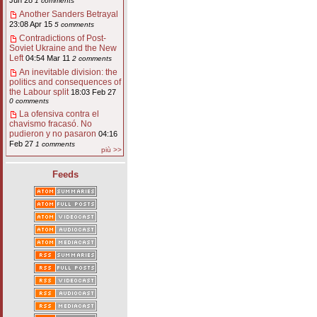
Jun 28
1 comments
Another Sanders Betrayal
23:08 Apr 15
5 comments
Contradictions of Post-
Soviet Ukraine and the New
Left
04:54 Mar 11
2 comments
An inevitable division: the
politics and consequences of
the Labour split
18:03 Feb 27
0 comments
La ofensiva contra el
chavismo fracasó. No
pudieron y no pasaron
04:16
Feb 27
1 comments
più >>
Feeds