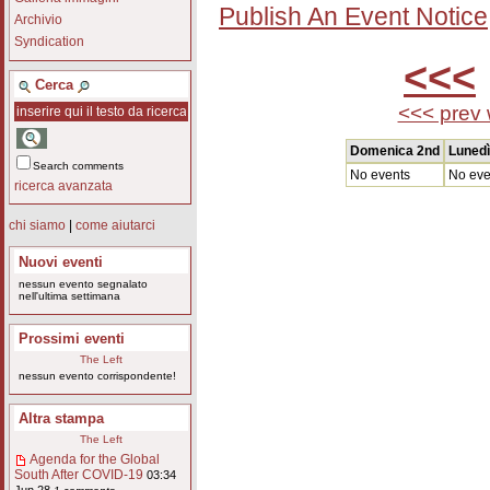
Publish An Event Notice
Archivio
Syndication
<<<
Cerca
<<< prev
Domenica 2nd
Lunedì
Search comments
No events
No eve
ricerca avanzata
chi siamo
|
come aiutarci
Nuovi eventi
nessun evento segnalato
nell'ultima settimana
Prossimi eventi
The Left
nessun evento corrispondente!
Altra stampa
The Left
Agenda for the Global
South After COVID-19
03:34