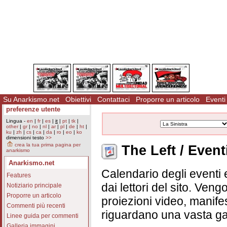
Su Anarkismo.net
Obiettivi
Contattaci
Proporre un articolo
Eventi
preferenze utente
Lingua -
en
|
fr
|
es
|
it
|
pt
|
tk
|
other
|
gr
|
no
|
nl
|
ar
|
pl
|
de
|
ht
|
ku
|
zh
|
cs
|
ca
|
da
|
ro
|
eo
|
ko
dimensioni testo
>>
crea la tua prima pagina per
The Left / Event
anarkismo
Anarkismo.net
Calendario degli eventi e
Features
dai lettori del sito. Vengo
Notiziario principale
Proporre un articolo
proiezioni video, manifes
Commenti più recenti
riguardano una vasta ga
Linee guida per commenti
Galleria immagini