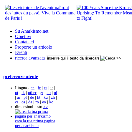
Su Anarkismo.net
Obiettivi
Contattaci
Proporre un articolo
Eventi
ricerca avanzata
preferenze utente
Lingua -
en
|
fr
|
es
|
it
|
pt
|
tk
|
other
|
gr
|
no
|
nl
|
ar
|
pl
|
de
|
ht
|
ku
|
zh
|
cs
|
ca
|
da
|
ro
|
eo
|
ko
dimensioni testo
>>
crea la tua prima pagina
per anarkismo