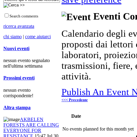
Eventi Com
Search comments
ricerca avanzata
Calendario degli ev
chi siamo
|
come aiutarci
proposti dai lettori 
Nuovi eventi
laboratori, proiezio
nessun evento segnalato
trasmissioni, fiere
nell'ultima settimana
attività.
Prossimi eventi
Publish An Event N
nessun evento
corrispondente!
<<< Precedente
Altra stampa
Date
AKBELEN
FORESTS ARE CALLING
No events planned for this month yet
EVERYONE FOR
RESISTANCE
15:47 Jul 30