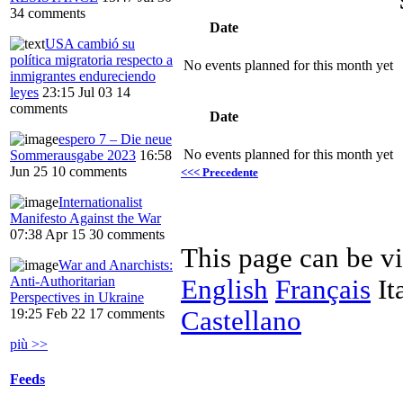
34 comments
Date
USA cambió su
política migratoria respecto a
No events planned for this month yet
inmigrantes endureciendo
leyes
23:15 Jul 03
14
comments
Date
espero 7 – Die neue
No events planned for this month yet
Sommerausgabe 2023
16:58
Jun 25
10 comments
<<< Precedente
Internationalist
Manifesto Against the War
07:38 Apr 15
30 comments
This page can be v
War and Anarchists:
Anti-Authoritarian
English
Français
It
Perspectives in Ukraine
Castellano
19:25 Feb 22
17 comments
più >>
Feeds