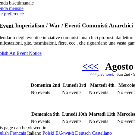
enda bisettimanale
enda mensile
ve preference
Imperialism / War / Eventi Comunisti Anarchici
endario degli eventi e iniziative comunisti anarchici proposti dai lettori 
ifestazioni, gite, trasmissioni, fiere, ecc., che riguardano una vasta gam
blish An Event Notice
<<<
Agosto
<<< prev week
Sun 2nd - 
Domenica 2nd
Lunedì 3rd
Martedì 4th
Mercole
No events
No events
No events
No event
Domenica 9th
Lunedì 10th
Martedì 11th
Mercoled
No events
No events
No events
No event
is page can be viewed in
glish
Français
Italiano
Polski
Ελληνικά
Deutsch
Castellano