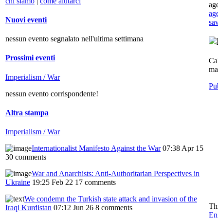
chi siamo
|
come aiutarci
ag
ag
Nuovi eventi
sa
nessun evento segnalato nell'ultima settimana
Prossimi eventi
Cal
man
Imperialism / War
Pu
nessun evento corrispondente!
Altra stampa
Imperialism / War
Internationalist Manifesto Against the War
07:38 Apr 15
30 comments
War and Anarchists: Anti-Authoritarian Perspectives in
Ukraine
19:25 Feb 22
17 comments
We condemn the Turkish state attack and invasion of the
Th
Iraqi Kurdistan
07:12 Jun 26
8 comments
En