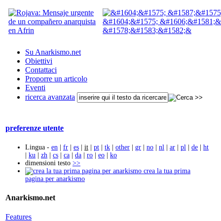
Su Anarkismo.net
Obiettivi
Contattaci
Proporre un articolo
Eventi
ricerca avanzata
preferenze utente
Lingua -
en
|
fr
|
es
|
it
|
pt
|
tk
|
other
|
gr
|
no
|
nl
|
ar
|
pl
|
de
|
ht
|
ku
|
zh
|
cs
|
ca
|
da
|
ro
|
eo
|
ko
dimensioni testo
>>
crea la tua prima
pagina per anarkismo
Anarkismo.net
Features