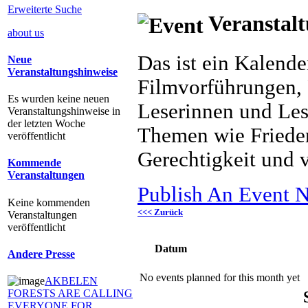
Erweiterte Suche
Veranstalt
about us
Das ist ein Kalend
Neue
Veranstaltungshinweise
Filmvorführungen, 
Es wurden keine neuen
Leserinnen und Les
Veranstaltungshinweise in
der letzten Woche
Themen wie Frieden
veröffentlicht
Gerechtigkeit und v
Kommende
Veranstaltungen
Publish An Event N
Keine kommenden
<<< Zurück
Veranstaltungen
veröffentlicht
Datum
Andere Presse
No events planned for this month yet
AKBELEN
FORESTS ARE CALLING
EVERYONE FOR