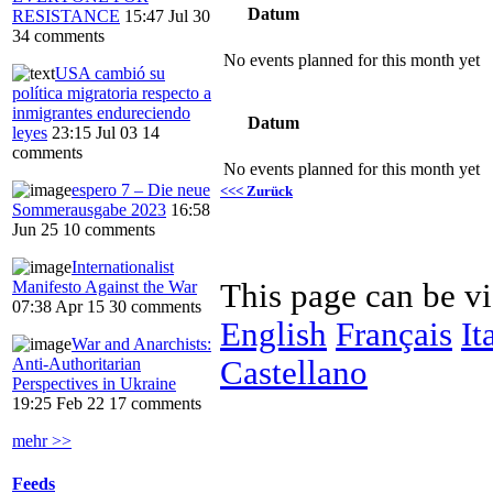
Datum
RESISTANCE
15:47 Jul 30
34 comments
No events planned for this month yet
USA cambió su
política migratoria respecto a
inmigrantes endureciendo
Datum
leyes
23:15 Jul 03
14
comments
No events planned for this month yet
espero 7 – Die neue
<<< Zurück
Sommerausgabe 2023
16:58
Jun 25
10 comments
Internationalist
This page can be v
Manifesto Against the War
07:38 Apr 15
30 comments
English
Français
It
War and Anarchists:
Castellano
Anti-Authoritarian
Perspectives in Ukraine
19:25 Feb 22
17 comments
mehr >>
Feeds