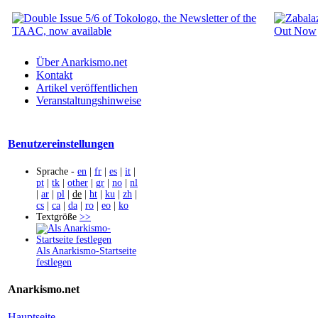
Über Anarkismo.net
Kontakt
Artikel veröffentlichen
Veranstaltungshinweise
Benutzereinstellungen
Sprache -
en
|
fr
|
es
|
it
|
pt
|
tk
|
other
|
gr
|
no
|
nl
|
ar
|
pl
|
de
|
ht
|
ku
|
zh
|
cs
|
ca
|
da
|
ro
|
eo
|
ko
Textgröße
>>
Als Anarkismo-Startseite
festlegen
Anarkismo.net
Hauptseite