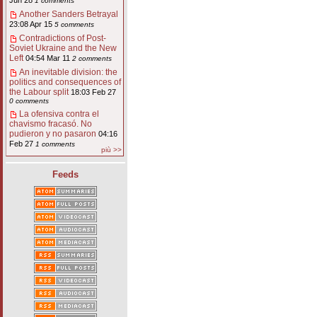
Jun 28
1 comments
Another Sanders Betrayal
23:08 Apr 15
5 comments
Contradictions of Post-
Soviet Ukraine and the New
Left
04:54 Mar 11
2 comments
An inevitable division: the
politics and consequences of
the Labour split
18:03 Feb 27
0 comments
La ofensiva contra el
chavismo fracasó. No
pudieron y no pasaron
04:16
Feb 27
1 comments
più >>
Feeds