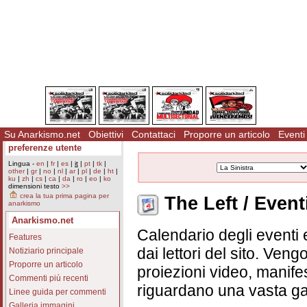
Su Anarkismo.net
Obiettivi
Contattaci
Proporre un articolo
Eventi
preferenze utente
Lingua -
en
|
fr
|
es
|
it
|
pt
|
tk
|
other
|
gr
|
no
|
nl
|
ar
|
pl
|
de
|
ht
|
ku
|
zh
|
cs
|
ca
|
da
|
ro
|
eo
|
ko
dimensioni testo
>>
crea la tua prima pagina per
The Left / Event
anarkismo
Anarkismo.net
Calendario degli eventi e
Features
dai lettori del sito. Vengo
Notiziario principale
Proporre un articolo
proiezioni video, manifes
Commenti più recenti
riguardano una vasta ga
Linee guida per commenti
Galleria immagini