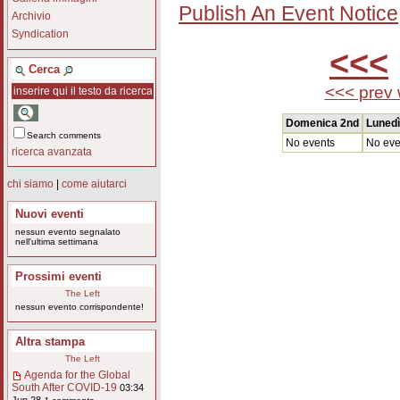
Publish An Event Notice
Archivio
Syndication
<<<
Cerca
<<< prev
Domenica 2nd
Lunedì
Search comments
No events
No eve
ricerca avanzata
chi siamo
|
come aiutarci
Nuovi eventi
nessun evento segnalato
nell'ultima settimana
Prossimi eventi
The Left
nessun evento corrispondente!
Altra stampa
The Left
Agenda for the Global
South After COVID-19
03:34