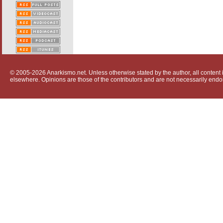
© 2005-2026 Anarkismo.net. Unless otherwise stated by the author, all content i
elsewhere. Opinions are those of the contributors and are not necessarily endo