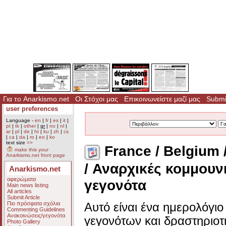
Για το Anarkismo.net
Οι Στόχοι μας
Επικοινωνείστε μαζί μας
Submit
user preferences
Language -
en
|
fr
|
es
|
it
|
pt
|
tk
|
other
|
gr
|
no
|
nl
|
ar
|
pl
|
de
|
ht
|
ku
|
zh
|
cs
|
ca
|
da
|
ro
|
eo
|
ko
text size
>>
France / Belgium 
make this your
Anarkismo.net front page
/ Αναρχικές κομμουν
Anarkismo.net
αφιερώματα
γεγονότα
Main news listing
All articles
Submit Article
Πιο πρόσφατα σχόλια
Αυτό είναι ένα ημερολόγι
Commenting Guidelines
Ανακοινώσεις/γεγονότα
γεγονότων και δραστηριο
Photo Gallery