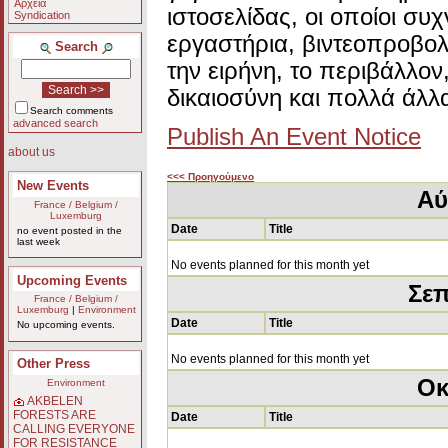
Αρχεία
ιστοσελίδας, οι οποίοι συ
Syndication
εργαστήρια, βιντεοπροβολ
Search
την ειρήνη, το περιβάλλον
δικαιοσύνη και πολλά άλλ
Search comments
advanced search
Publish An Event Notice
about us
<<< Προηγούμενο
New Events
Αύ
France / Belgium /
Luxemburg
Date
Title
no event posted in the
last week
No events planned for this month yet
Upcoming Events
Σεπ
France / Belgium /
Luxemburg
|
Environment
Date
Title
No upcoming events.
No events planned for this month yet
Other Press
Οκ
Environment
AKBELEN
FORESTS ARE
Date
Title
CALLING EVERYONE
FOR RESISTANCE