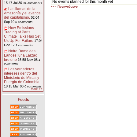
No events planned for this month yet
15:47 Jul 30
34 comments
<<< Προηγούμενο
Las llamas de la
Amazonía y el avance
del capitalismo.
02:04
Sep 10
0 comments
How Emissions
Trading at Paris
Climate Talks Has Set
Us Up For Failure
17:04
Dec 17
1 comments
Notre Dame des
Landes: una Larzac
bretone
16:58 Nov 08
4
comments
Los verdaderos
intereses dentro del
Ministerio de Minas y
Energía de Colombia
18:15 Mar 06
0 comments
more >>
Feeds