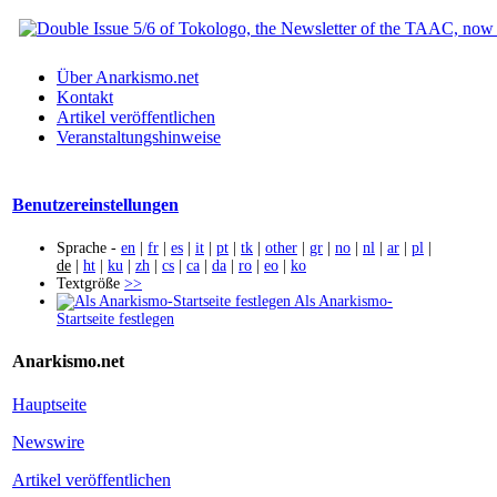
Über Anarkismo.net
Kontakt
Artikel veröffentlichen
Veranstaltungshinweise
Benutzereinstellungen
Sprache -
en
|
fr
|
es
|
it
|
pt
|
tk
|
other
|
gr
|
no
|
nl
|
ar
|
pl
|
de
|
ht
|
ku
|
zh
|
cs
|
ca
|
da
|
ro
|
eo
|
ko
Textgröße
>>
Als Anarkismo-
Startseite festlegen
Anarkismo.net
Hauptseite
Newswire
Artikel veröffentlichen