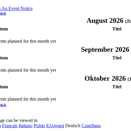
h An Event Notice
rück
August 2026
(
To
tum
Titel
nts planned for this month yet
September 2026
tum
Titel
nts planned for this month yet
Oktober 2026
(
T
tum
Titel
nts planned for this month yet
rück
age can be viewed in
h
Français
Italiano
Polski
Ελληνικά
Deutsch
Castellano