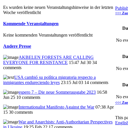
Es wurden keine neuen Veranstaltungshinweise in der letzten
Publis
Woche veröffentlicht
<<< Zu
Kommende Veranstaltungen
Da
Keine kommenden Veranstaltungen veröffentlicht
No eve
Andere Presse
Da
AKBELEN FORESTS ARE CALLING
EVERYONE FOR RESISTANCE
15:47 Jul 30
34
comments
No eve
USA cambió su política migratoria respecto a
inmigrantes endureciendo leyes
23:15 Jul 03
14 comments
Da
espero 7 – Die neue Sommerausgabe 2023
16:58
No eve
Jun 25
10 comments
<<< Zu
Internationalist Manifesto Against the War
07:38 Apr
15
30 comments
This p
War and Anarchists: Anti-Authoritarian Perspectives
Englis
in Ukraine
19:25 Feb 22
17 comments