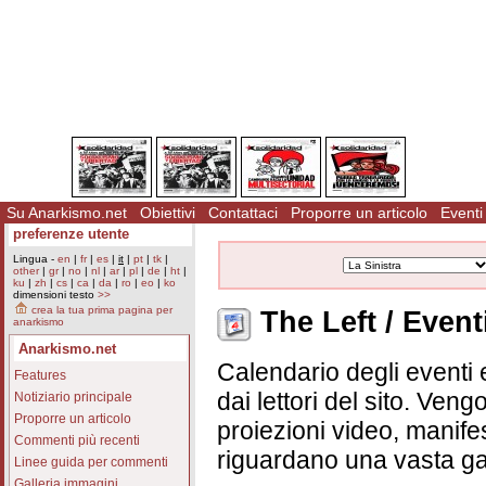
Su Anarkismo.net
Obiettivi
Contattaci
Proporre un articolo
Eventi
preferenze utente
Lingua -
en
|
fr
|
es
|
it
|
pt
|
tk
|
other
|
gr
|
no
|
nl
|
ar
|
pl
|
de
|
ht
|
ku
|
zh
|
cs
|
ca
|
da
|
ro
|
eo
|
ko
dimensioni testo
>>
crea la tua prima pagina per
The Left / Event
anarkismo
Anarkismo.net
Calendario degli eventi e
Features
dai lettori del sito. Vengo
Notiziario principale
Proporre un articolo
proiezioni video, manifes
Commenti più recenti
riguardano una vasta ga
Linee guida per commenti
Galleria immagini