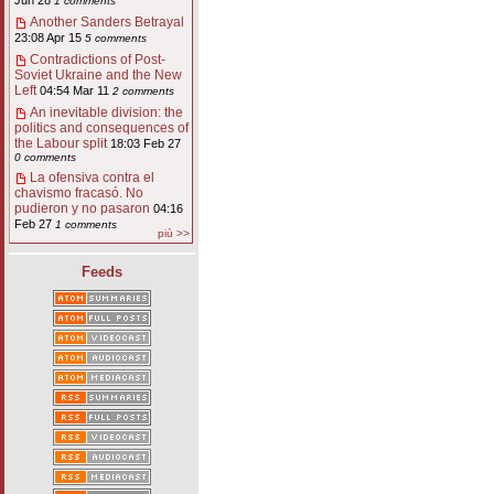
Jun 28
1 comments
Another Sanders Betrayal
23:08 Apr 15
5 comments
Contradictions of Post-
Soviet Ukraine and the New
Left
04:54 Mar 11
2 comments
An inevitable division: the
politics and consequences of
the Labour split
18:03 Feb 27
0 comments
La ofensiva contra el
chavismo fracasó. No
pudieron y no pasaron
04:16
Feb 27
1 comments
più >>
Feeds