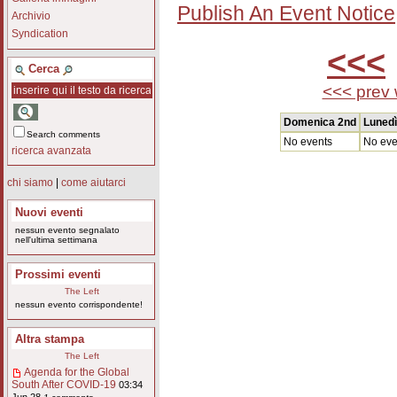
Publish An Event Notice
Archivio
Syndication
<<<
Cerca
<<< prev
Domenica 2nd
Lunedì
Search comments
No events
No eve
ricerca avanzata
chi siamo
|
come aiutarci
Nuovi eventi
nessun evento segnalato
nell'ultima settimana
Prossimi eventi
The Left
nessun evento corrispondente!
Altra stampa
The Left
Agenda for the Global
South After COVID-19
03:34