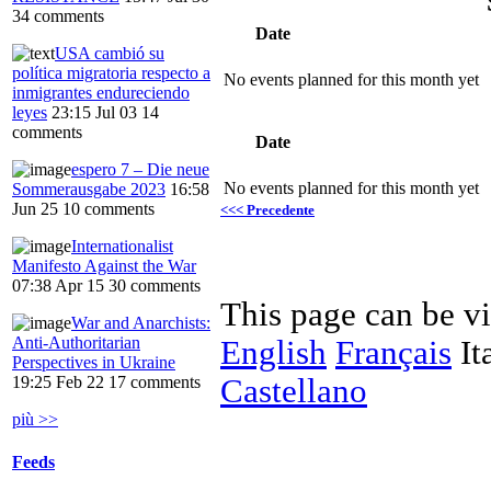
34 comments
Date
USA cambió su
política migratoria respecto a
No events planned for this month yet
inmigrantes endureciendo
leyes
23:15 Jul 03
14
comments
Date
espero 7 – Die neue
No events planned for this month yet
Sommerausgabe 2023
16:58
Jun 25
10 comments
<<< Precedente
Internationalist
Manifesto Against the War
07:38 Apr 15
30 comments
This page can be v
War and Anarchists:
Anti-Authoritarian
English
Français
It
Perspectives in Ukraine
Castellano
19:25 Feb 22
17 comments
più >>
Feeds