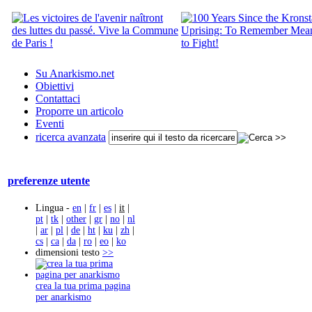
Su Anarkismo.net
Obiettivi
Contattaci
Proporre un articolo
Eventi
ricerca avanzata
preferenze utente
Lingua -
en
|
fr
|
es
|
it
|
pt
|
tk
|
other
|
gr
|
no
|
nl
|
ar
|
pl
|
de
|
ht
|
ku
|
zh
|
cs
|
ca
|
da
|
ro
|
eo
|
ko
dimensioni testo
>>
crea la tua prima pagina
per anarkismo