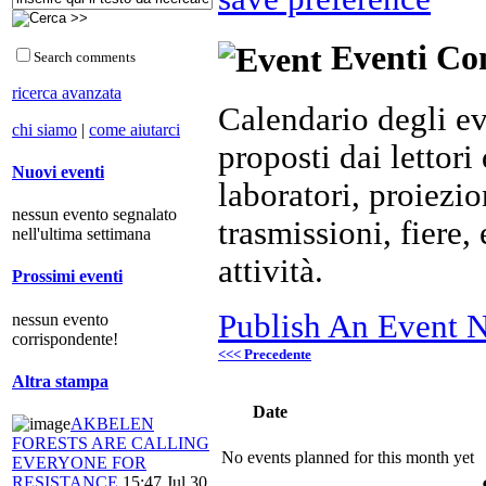
Eventi Com
Search comments
ricerca avanzata
Calendario degli ev
chi siamo
|
come aiutarci
proposti dai lettori 
Nuovi eventi
laboratori, proiezio
nessun evento segnalato
trasmissioni, fiere
nell'ultima settimana
attività.
Prossimi eventi
Publish An Event N
nessun evento
corrispondente!
<<< Precedente
Altra stampa
Date
AKBELEN
FORESTS ARE CALLING
No events planned for this month yet
EVERYONE FOR
RESISTANCE
15:47 Jul 30