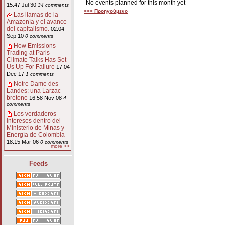
No events planned for this month yet
15:47 Jul 30
34 comments
<<< Προηγούμενο
Las llamas de la
Amazonía y el avance
del capitalismo.
02:04
Sep 10
0 comments
How Emissions
Trading at Paris
Climate Talks Has Set
Us Up For Failure
17:04
Dec 17
1 comments
Notre Dame des
Landes: una Larzac
bretone
16:58 Nov 08
4
comments
Los verdaderos
intereses dentro del
Ministerio de Minas y
Energía de Colombia
18:15 Mar 06
0 comments
more >>
Feeds