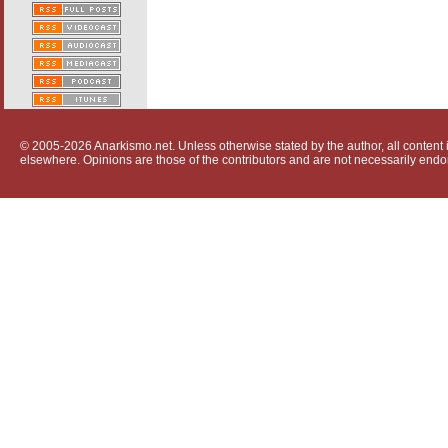
© 2005-2026 Anarkismo.net. Unless otherwise stated by the author, all content i
elsewhere. Opinions are those of the contributors and are not necessarily endo