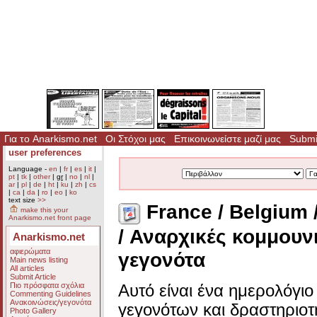
Για το Anarkismo.net
Οι Στόχοι μας
Επικοινωνείστε μαζί μας
Submit
user preferences
Language -
en
|
fr
|
es
|
it
|
pt
|
tk
|
other
|
gr
|
no
|
nl
|
ar
|
pl
|
de
|
ht
|
ku
|
zh
|
cs
|
ca
|
da
|
ro
|
eo
|
ko
text size
>>
France / Belgium 
make this your
Anarkismo.net front page
/ Αναρχικές κομμουν
Anarkismo.net
αφιερώματα
γεγονότα
Main news listing
All articles
Submit Article
Πιο πρόσφατα σχόλια
Αυτό είναι ένα ημερολόγι
Commenting Guidelines
Ανακοινώσεις/γεγονότα
γεγονότων και δραστηριο
Photo Gallery