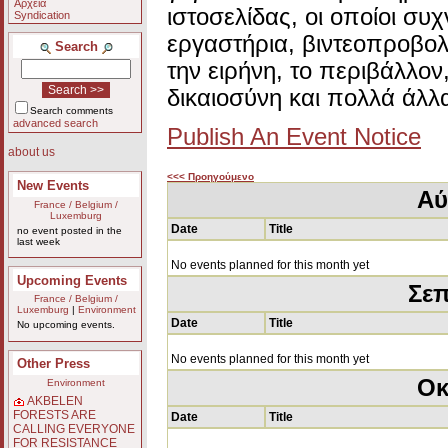
Αρχεία
ιστοσελίδας, οι οποίοι συ
Syndication
εργαστήρια, βιντεοπροβολ
Search
την ειρήνη, το περιβάλλον
δικαιοσύνη και πολλά άλλ
Search comments
advanced search
Publish An Event Notice
about us
<<< Προηγούμενο
New Events
Αύ
France / Belgium /
Luxemburg
Date
Title
no event posted in the
last week
No events planned for this month yet
Upcoming Events
Σεπ
France / Belgium /
Luxemburg
|
Environment
Date
Title
No upcoming events.
No events planned for this month yet
Other Press
Οκ
Environment
AKBELEN
FORESTS ARE
Date
Title
CALLING EVERYONE
FOR RESISTANCE