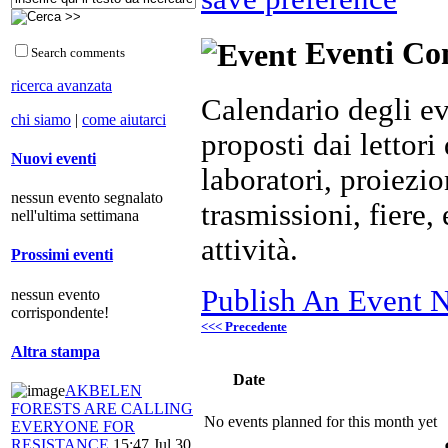
Eventi Com
Search comments
ricerca avanzata
Calendario degli ev
chi siamo
|
come aiutarci
proposti dai lettori 
Nuovi eventi
laboratori, proiezio
nessun evento segnalato
trasmissioni, fiere
nell'ultima settimana
attività.
Prossimi eventi
Publish An Event N
nessun evento
corrispondente!
<<< Precedente
Altra stampa
Date
AKBELEN
FORESTS ARE CALLING
No events planned for this month yet
EVERYONE FOR
RESISTANCE
15:47 Jul 30