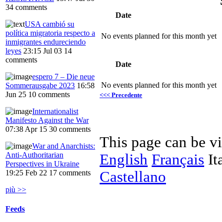
34 comments
Date
USA cambió su
política migratoria respecto a
No events planned for this month yet
inmigrantes endureciendo
leyes
23:15 Jul 03
14
comments
Date
espero 7 – Die neue
No events planned for this month yet
Sommerausgabe 2023
16:58
Jun 25
10 comments
<<< Precedente
Internationalist
Manifesto Against the War
07:38 Apr 15
30 comments
This page can be v
War and Anarchists:
Anti-Authoritarian
English
Français
It
Perspectives in Ukraine
Castellano
19:25 Feb 22
17 comments
più >>
Feeds