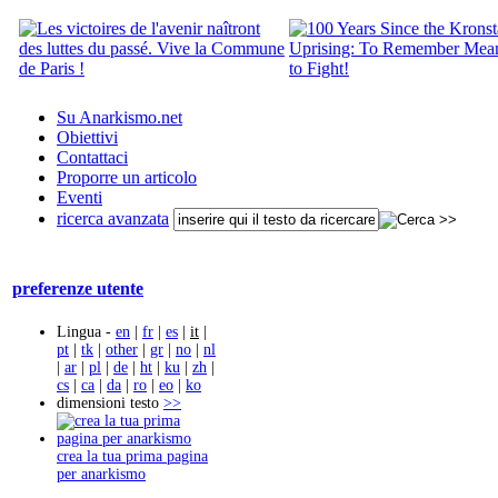
Su Anarkismo.net
Obiettivi
Contattaci
Proporre un articolo
Eventi
ricerca avanzata
preferenze utente
Lingua -
en
|
fr
|
es
|
it
|
pt
|
tk
|
other
|
gr
|
no
|
nl
|
ar
|
pl
|
de
|
ht
|
ku
|
zh
|
cs
|
ca
|
da
|
ro
|
eo
|
ko
dimensioni testo
>>
crea la tua prima pagina
per anarkismo