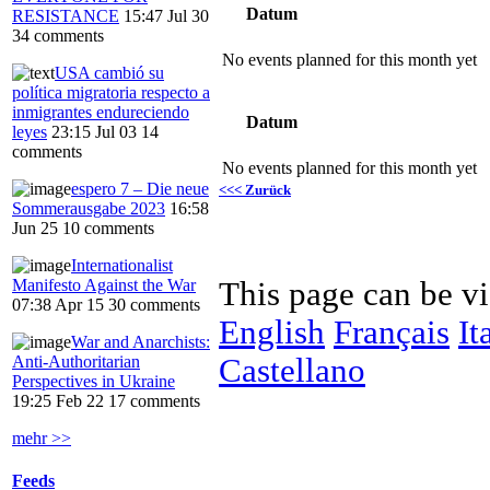
Datum
RESISTANCE
15:47 Jul 30
34 comments
No events planned for this month yet
USA cambió su
política migratoria respecto a
inmigrantes endureciendo
Datum
leyes
23:15 Jul 03
14
comments
No events planned for this month yet
espero 7 – Die neue
<<< Zurück
Sommerausgabe 2023
16:58
Jun 25
10 comments
Internationalist
This page can be v
Manifesto Against the War
07:38 Apr 15
30 comments
English
Français
It
War and Anarchists:
Castellano
Anti-Authoritarian
Perspectives in Ukraine
19:25 Feb 22
17 comments
mehr >>
Feeds