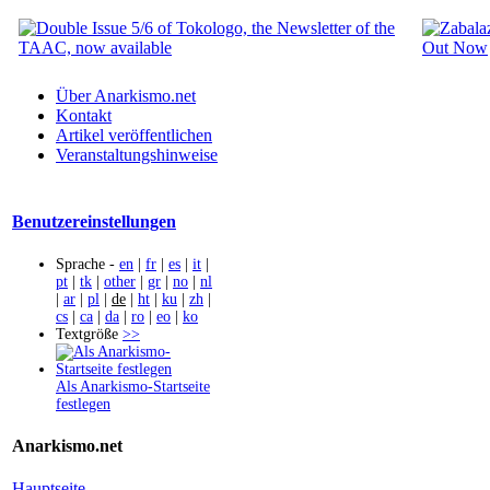
Über Anarkismo.net
Kontakt
Artikel veröffentlichen
Veranstaltungshinweise
Benutzereinstellungen
Sprache -
en
|
fr
|
es
|
it
|
pt
|
tk
|
other
|
gr
|
no
|
nl
|
ar
|
pl
|
de
|
ht
|
ku
|
zh
|
cs
|
ca
|
da
|
ro
|
eo
|
ko
Textgröße
>>
Als Anarkismo-Startseite
festlegen
Anarkismo.net
Hauptseite