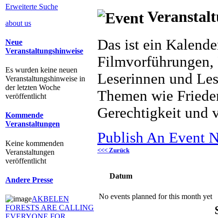
Erweiterte Suche
Veranstalt
about us
Das ist ein Kalend
Neue
Veranstaltungshinweise
Filmvorführungen, 
Es wurden keine neuen
Leserinnen und Les
Veranstaltungshinweise in
der letzten Woche
Themen wie Frieden
veröffentlicht
Gerechtigkeit und v
Kommende
Veranstaltungen
Publish An Event N
Keine kommenden
<<< Zurück
Veranstaltungen
veröffentlicht
Datum
Andere Presse
No events planned for this month yet
AKBELEN
FORESTS ARE CALLING
EVERYONE FOR