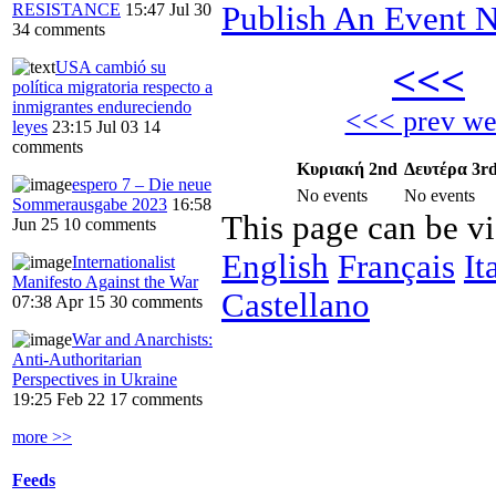
Publish An Event N
RESISTANCE
15:47 Jul 30
34 comments
<<<
Α
USA cambió su
política migratoria respecto a
inmigrantes endureciendo
<<< prev w
leyes
23:15 Jul 03
14
comments
Κυριακή 2nd
Δευτέρα 3r
espero 7 – Die neue
No events
No events
Sommerausgabe 2023
16:58
This page can be v
Jun 25
10 comments
English
Français
It
Internationalist
Manifesto Against the War
Castellano
07:38 Apr 15
30 comments
War and Anarchists:
Anti-Authoritarian
Perspectives in Ukraine
19:25 Feb 22
17 comments
more >>
Feeds