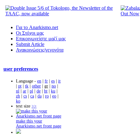
Για το Anarkismo.net
Οι Στόχοι μας
Επικοινωνείστε μαζί μας
Submit Article
Ανακοινώσεις/γεγονότα
user preferences
Language -
en
|
fr
|
es
|
it
|
pt
|
tk
|
other
|
gr
|
no
|
nl
|
ar
|
pl
|
de
|
ht
|
ku
|
zh
|
cs
|
ca
|
da
|
ro
|
eo
|
ko
text size
>>
make this your
Anarkismo.net front page