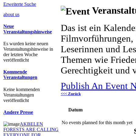
Erweiterte Suche
Veranstalt
about us
Das ist ein Kalend
Neue
Veranstaltungshinweise
Filmvorführungen, 
Es wurden keine neuen
Leserinnen und Les
Veranstaltungshinweise in
der letzten Woche
Themen wie Frieden
veröffentlicht
Gerechtigkeit und v
Kommende
Veranstaltungen
Publish An Event N
Keine kommenden
<<< Zurück
Veranstaltungen
veröffentlicht
Datum
Andere Presse
No events planned for this month yet
AKBELEN
FORESTS ARE CALLING
EVERYONE FOR