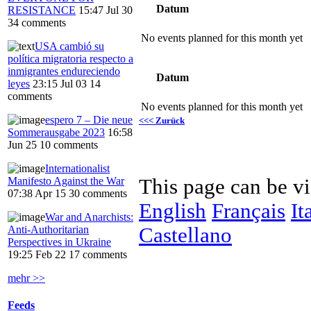
Datum
RESISTANCE
15:47 Jul 30
34 comments
No events planned for this month yet
USA cambió su
política migratoria respecto a
inmigrantes endureciendo
Datum
leyes
23:15 Jul 03
14
comments
No events planned for this month yet
espero 7 – Die neue
<<< Zurück
Sommerausgabe 2023
16:58
Jun 25
10 comments
Internationalist
This page can be v
Manifesto Against the War
07:38 Apr 15
30 comments
English
Français
It
War and Anarchists:
Castellano
Anti-Authoritarian
Perspectives in Ukraine
19:25 Feb 22
17 comments
mehr >>
Feeds