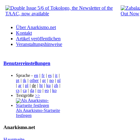
Über Anarkismo.net
Kontakt
Artikel veröffentlichen
Veranstaltungshinweise
Benutzereinstellungen
Sprache -
en
|
fr
|
es
|
it
|
pt
|
tk
|
other
|
gr
|
no
|
nl
|
ar
|
pl
|
de
|
ht
|
ku
|
zh
|
cs
|
ca
|
da
|
ro
|
eo
|
ko
Textgröße
>>
Als Anarkismo-Startseite
festlegen
Anarkismo.net
Hauptseite