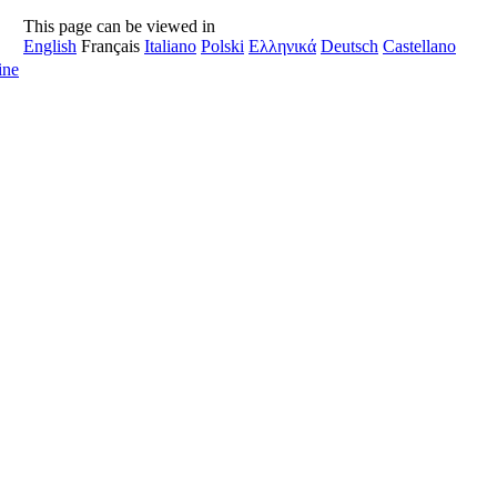
This page can be viewed in
English
Français
Italiano
Polski
Ελληνικά
Deutsch
Castellano
ine