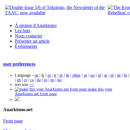
À propos d'Anarkismo
Les buts
Nous contacter
Présenter un article
Événements
user preferences
Language -
en
|
fr
|
es
|
it
|
pt
|
tk
|
other
|
gr
|
no
|
nl
|
ar
|
pl
|
de
|
ht
|
zh
|
cs
|
ca
|
da
|
ro
|
eo
|
ko
text size
>>
make this your
Anarkismo.net front page
Anarkismo.net
Front page