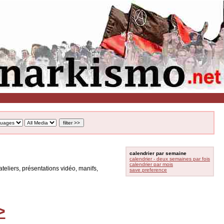
calendrier par semaine
calendrier - deux semaines par fois
calendrier par mois
teliers, présentations vidéo, manifs,
save preference
>