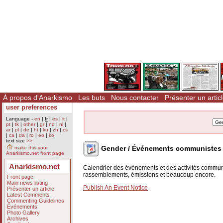
À propos d'Anarkismo
Les buts
Nous contacter
Présenter un artic
user preferences
Language -
en
|
fr
|
es
|
it
|
pt
|
tk
|
other
|
gr
|
no
|
nl
|
ar
|
pl
|
de
|
ht
|
ku
|
zh
|
cs
|
ca
|
da
|
ro
|
eo
|
ko
text size
>>
Gender / Événements communistes 
make this your
Anarkismo.net front page
Anarkismo.net
Calendrier des événements et des activités communist
rassemblements, émissions et beaucoup encore.
Front page
Main news listing
Publish An Event Notice
Présenter un article
Latest Comments
Commenting Guidelines
Événements
Photo Gallery
Archives