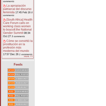
comments
La apropiación
patriarcal del discurso
feminista
17:45 Feb 16
0
comments
[South Africa] Health
Care Forum calls on
working class women
to boycott the National
Gender Summit
08:34
Oct 27
3 comments
Cómo se convirtió la
prostitución en la
profesión más
moderna del mundo
17:57 Dec 26
1 comments
more >>
Feeds