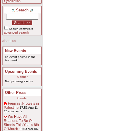
Syndication
Search
Search comments
advanced search
about us
New Events
no event posted in the
last week
Upcoming Events
Gender
No upcoming events.
Other Press
Gender
Feminist Protests in
Palestine
17:51 Aug 11
35 comments
We Have All
Reasons To Be On
Streets This Year's 8th
Of March
19:03 Mar 06
5