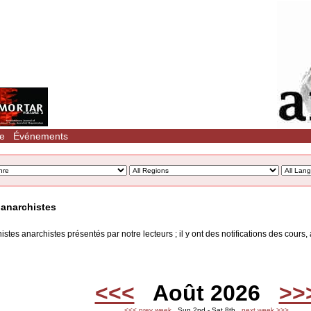
le
Événements
anarchistes
es anarchistes présentés par notre lecteurs ; il y ont des notifications des cours, a
<<<
Août 2026
>>
<<< prev week
Sun 2nd - Sat 8th
next week >>>