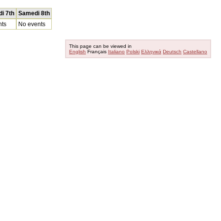
i 7th
Samedi 8th
nts
No events
This page can be viewed in
English
Français
Italiano
Polski
Ελληνικά
Deutsch
Castellano