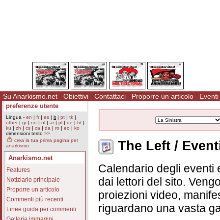
Su Anarkismo.net
Obiettivi
Contattaci
Proporre un articolo
Eventi
preferenze utente
Lingua -
en
|
fr
|
es
|
it
|
pt
|
tk
|
other
|
gr
|
no
|
nl
|
ar
|
pl
|
de
|
ht
|
ku
|
zh
|
cs
|
ca
|
da
|
ro
|
eo
|
ko
dimensioni testo
>>
crea la tua prima pagina per
The Left / Event
anarkismo
Anarkismo.net
Calendario degli eventi e
Features
dai lettori del sito. Vengo
Notiziario principale
Proporre un articolo
proiezioni video, manifes
Commenti più recenti
riguardano una vasta ga
Linee guida per commenti
Galleria immagini