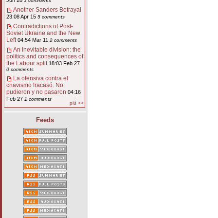
Jun 28
1 comments
Another Sanders Betrayal
23:08 Apr 15
5 comments
Contradictions of Post-
Soviet Ukraine and the New
Left
04:54 Mar 11
2 comments
An inevitable division: the
politics and consequences of
the Labour split
18:03 Feb 27
0 comments
La ofensiva contra el
chavismo fracasó. No
pudieron y no pasaron
04:16
Feb 27
1 comments
più >>
Feeds