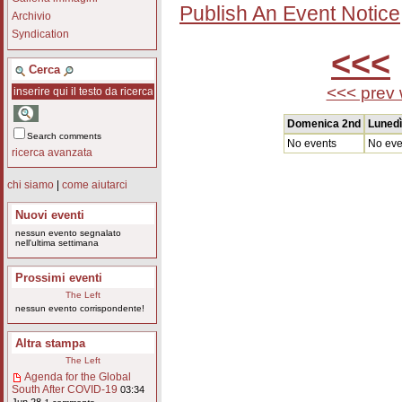
Publish An Event Notice
Archivio
Syndication
<<<
Cerca
<<< prev
Domenica 2nd
Lunedì
Search comments
No events
No eve
ricerca avanzata
chi siamo
|
come aiutarci
Nuovi eventi
nessun evento segnalato
nell'ultima settimana
Prossimi eventi
The Left
nessun evento corrispondente!
Altra stampa
The Left
Agenda for the Global
South After COVID-19
03:34