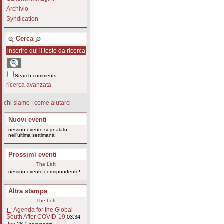
Archivio
Syndication
Cerca
Search comments
ricerca avanzata
chi siamo
|
come aiutarci
Nuovi eventi
nessun evento segnalato
nell'ultima settimana
Prossimi eventi
The Left
nessun evento corrispondente!
Altra stampa
The Left
Agenda for the Global
South After COVID-19
03:34