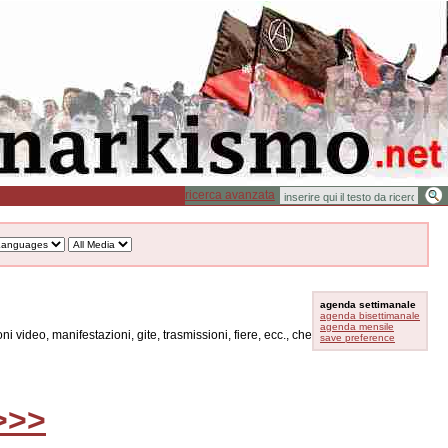
ricerca avanzata
agenda settimanale
agenda bisettimanale
agenda mensile
oni video, manifestazioni, gite, trasmissioni, fiere, ecc., che
save preference
>>>