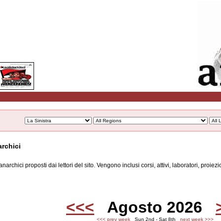
archici
archici proposti dai lettori del sito. Vengono inclusi corsi, attivi, laboratori, proiezi
<<<
Agosto 2026
<<< prev week
Sun 2nd - Sat 8th
next week >>>