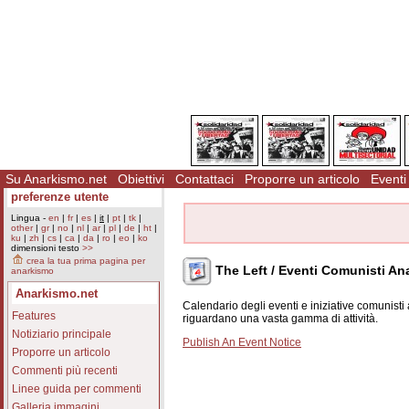
Su Anarkismo.net
Obiettivi
Contattaci
Proporre un articolo
Eventi
preferenze utente
Lingua -
en
|
fr
|
es
|
it
|
pt
|
tk
|
other
|
gr
|
no
|
nl
|
ar
|
pl
|
de
|
ht
|
ku
|
zh
|
cs
|
ca
|
da
|
ro
|
eo
|
ko
dimensioni testo
>>
crea la tua prima pagina per
The Left / Eventi Comunisti An
anarkismo
Anarkismo.net
Calendario degli eventi e iniziative comunisti an
Features
riguardano una vasta gamma di attività.
Notiziario principale
Publish An Event Notice
Proporre un articolo
Commenti più recenti
Linee guida per commenti
Galleria immagini