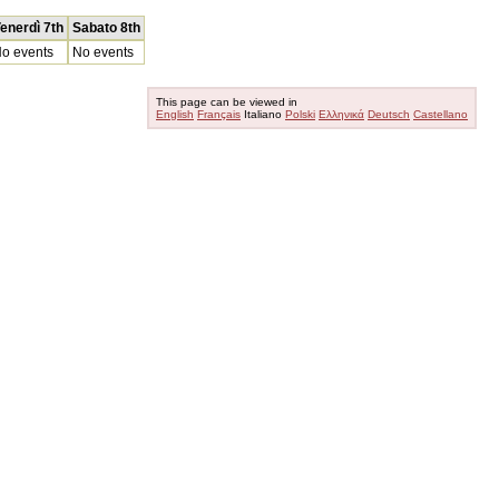
enerdì 7th
Sabato 8th
o events
No events
This page can be viewed in
English
Français
Italiano
Polski
Ελληνικά
Deutsch
Castellano