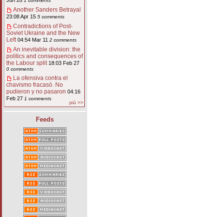
Jun 28
1 comments
Another Sanders Betrayal
23:08 Apr 15
5 comments
Contradictions of Post-
Soviet Ukraine and the New
Left
04:54 Mar 11
2 comments
An inevitable division: the
politics and consequences of
the Labour split
18:03 Feb 27
0 comments
La ofensiva contra el
chavismo fracasó. No
pudieron y no pasaron
04:16
Feb 27
1 comments
più >>
Feeds