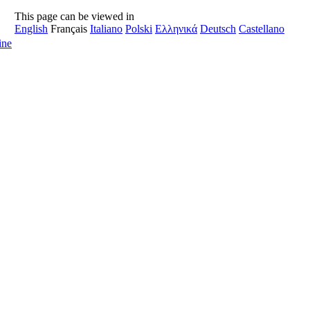
This page can be viewed in
English
Français
Italiano
Polski
Ελληνικά
Deutsch
Castellano
ine