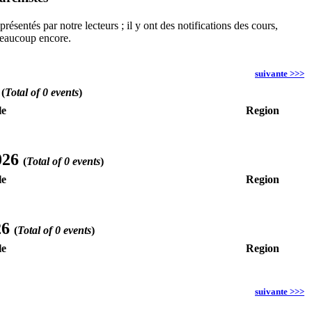
ésentés par notre lecteurs ; il y ont des notifications des cours,
 beaucoup encore.
suivante >>>
6
(
Total of 0 events
)
le
Region
026
(
Total of 0 events
)
le
Region
26
(
Total of 0 events
)
le
Region
suivante >>>