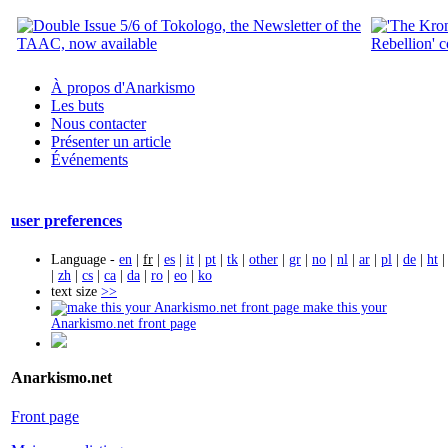
À propos d'Anarkismo
Les buts
Nous contacter
Présenter un article
Événements
user preferences
Language -
en
|
fr
|
es
|
it
|
pt
|
tk
|
other
|
gr
|
no
|
nl
|
ar
|
pl
|
de
|
ht
|
zh
|
cs
|
ca
|
da
|
ro
|
eo
|
ko
text size
>>
make this your
Anarkismo.net front page
Anarkismo.net
Front page