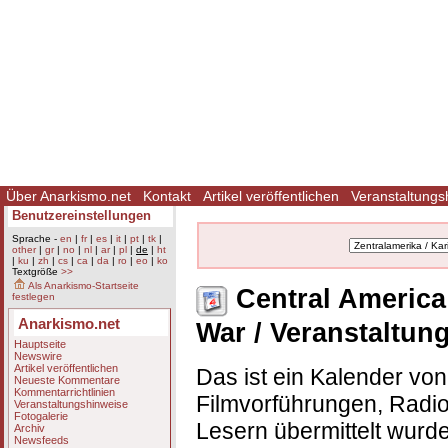
Über Anarkismo.net
Kontakt
Artikel veröffentlichen
Veranstaltungs
Benutzereinstellungen
Sprache -
en
|
fr
|
es
|
it
|
pt
|
tk
|
other
|
gr
|
no
|
nl
|
ar
|
pl
|
de
|
ht
|
ku
|
zh
|
cs
|
ca
|
da
|
ro
|
eo
|
ko
Textgröße
>>
Als Anarkismo-Startseite
Central America 
festlegen
Anarkismo.net
War / Veranstaltun
Hauptseite
Newswire
Artikel veröffentlichen
Das ist ein Kalender vo
Neueste Kommentare
Kommentarrichtlinien
Filmvorführungen, Radio
Veranstaltungshinweise
Fotogalerie
Lesern übermittelt wurd
Archiv
Newsfeeds