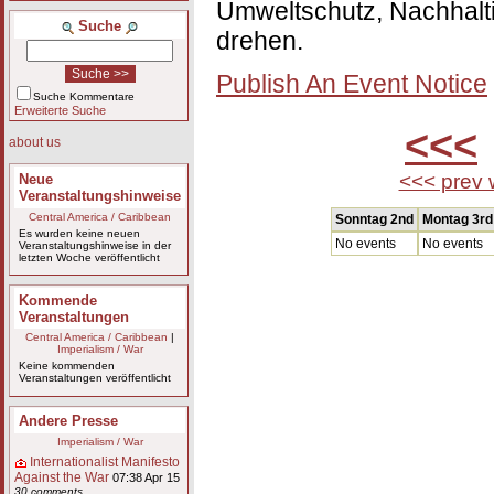
Umweltschutz, Nachhaltig
Suche
drehen.
Publish An Event Notice
Suche Kommentare
Erweiterte Suche
<<<
about us
<<< prev
Neue
Veranstaltungshinweise
Central America / Caribbean
Sonntag 2nd
Montag 3rd
Es wurden keine neuen
No events
No events
Veranstaltungshinweise in der
letzten Woche veröffentlicht
Kommende
Veranstaltungen
Central America / Caribbean
|
Imperialism / War
Keine kommenden
Veranstaltungen veröffentlicht
Andere Presse
Imperialism / War
Internationalist Manifesto
Against the War
07:38 Apr 15
30 comments