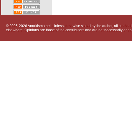
© 2005-2026 Anarkismo.net. Unless otherwise stated by the author, all content i
elsewhere. Opinions are those of the contributors and are not necessarily endo