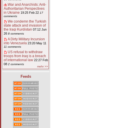
War and Anarchists: Anti-
Authoritarian Perspectives
in Ukraine
19:25 Feb 22
17
comments
We condemn the Turkish
state attack and invasion of
the Iraqi Kurdistan
07:12 Jun
26
8 comments
A Dirty Military Incursion
into Venezuela
23:20 May 11
11 comments
US refusal to withdraw
troops from Iraq is a breach
of international law
22:27 Feb
08
2 comments
mehr >>
Feeds