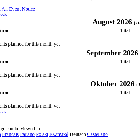
h An Event Notice
rück
August 2026
(
To
tum
Titel
nts planned for this month yet
September 2026
tum
Titel
nts planned for this month yet
Oktober 2026
(
T
tum
Titel
nts planned for this month yet
rück
age can be viewed in
h
Français
Italiano
Polski
Ελληνικά
Deutsch
Castellano