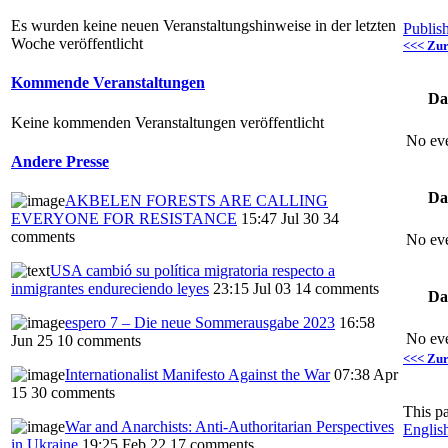
Es wurden keine neuen Veranstaltungshinweise in der letzten
Publis
Woche veröffentlicht
<<< Zu
Kommende Veranstaltungen
Da
Keine kommenden Veranstaltungen veröffentlicht
No eve
Andere Presse
Da
AKBELEN FORESTS ARE CALLING
EVERYONE FOR RESISTANCE
15:47 Jul 30
34
comments
No eve
USA cambió su política migratoria respecto a
inmigrantes endureciendo leyes
23:15 Jul 03
14 comments
Da
espero 7 – Die neue Sommerausgabe 2023
16:58
No eve
Jun 25
10 comments
<<< Zu
Internationalist Manifesto Against the War
07:38 Apr
15
30 comments
This p
War and Anarchists: Anti-Authoritarian Perspectives
Englis
in Ukraine
19:25 Feb 22
17 comments