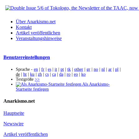
Über Anarkismo.net
Kontakt
Artikel veröffentlichen
Veranstaltungshinweise
Benutzereinstellungen
Sprache -
en
|
fr
|
es
|
it
|
pt
|
tk
|
other
|
gr
|
no
|
nl
|
ar
|
pl
|
de
|
ht
|
ku
|
zh
|
cs
|
ca
|
da
|
ro
|
eo
|
ko
Textgröße
>>
Als Anarkismo-
Startseite festlegen
Anarkismo.net
Hauptseite
Newswire
Artikel veröffentlichen