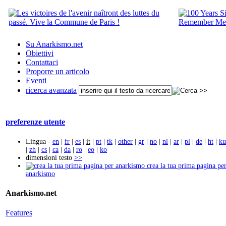
Su Anarkismo.net
Obiettivi
Contattaci
Proporre un articolo
Eventi
ricerca avanzata
preferenze utente
Lingua -
en
|
fr
|
es
|
it
|
pt
|
tk
|
other
|
gr
|
no
|
nl
|
ar
|
pl
|
de
|
ht
|
ku
|
zh
|
cs
|
ca
|
da
|
ro
|
eo
|
ko
dimensioni testo
>>
crea la tua prima pagina pe
anarkismo
Anarkismo.net
Features