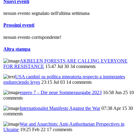
Nuovi eventi
nessun evento segnalato nell'ultima settimana
Prossimi eventi
nessun evento corrispondente!
Altra stampa
AKBELEN FORESTS ARE CALLING EVERYONE
FOR RESISTANCE
15:47 Jul 30
34 comments
USA cambió su política migratoria respecto a inmigrantes
endureciendo leyes
23:15 Jul 03
14 comments
espero 7 – Die neue Sommerausgabe 2023
16:58 Jun 25
10
comments
Internationalist Manifesto Against the War
07:38 Apr 15
30
comments
War and Anarchists: Anti-Authoritarian Perspectives in
Ukraine
19:25 Feb 22
17 comments