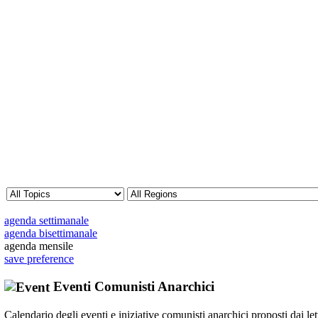
agenda settimanale
agenda bisettimanale
agenda mensile
save preference
Eventi Comunisti Anarchici
Calendario degli eventi e iniziative comunisti anarchici proposti dai lett