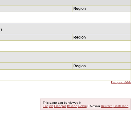
Region
s
)
Region
Region
Επόμενο >>>
This page can be viewed in
English
Français
Italiano
Polski
Ελληνικά
Deutsch
Castellano