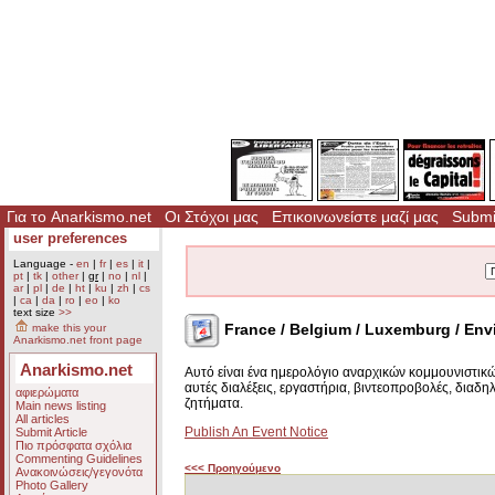
Για το Anarkismo.net
Οι Στόχοι μας
Επικοινωνείστε μαζί μας
Submit
user preferences
Language -
en
|
fr
|
es
|
it
|
pt
|
tk
|
other
|
gr
|
no
|
nl
|
ar
|
pl
|
de
|
ht
|
ku
|
zh
|
cs
|
ca
|
da
|
ro
|
eo
|
ko
text size
>>
France / Belgium / Luxemburg / Env
make this your
Anarkismo.net front page
Anarkismo.net
Αυτό είναι ένα ημερολόγιο αναρχικών κομμουνιστικ
αυτές διαλέξεις, εργαστήρια, βιντεοπροβολές, διαδη
αφιερώματα
ζητήματα.
Main news listing
All articles
Publish An Event Notice
Submit Article
Πιο πρόσφατα σχόλια
Commenting Guidelines
<<< Προηγούμενο
Ανακοινώσεις/γεγονότα
Photo Gallery