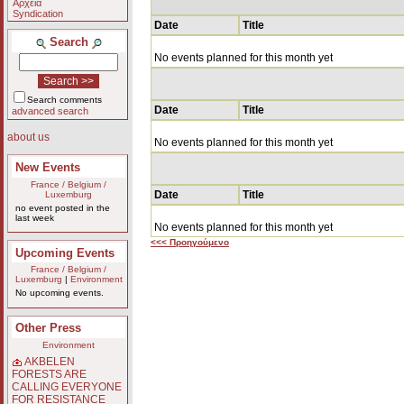
Αρχεία
Syndication
Date
Title
Search
No events planned for this month yet
Search comments
Date
Title
advanced search
about us
No events planned for this month yet
New Events
France / Belgium /
Date
Title
Luxemburg
no event posted in the
last week
No events planned for this month yet
<<< Προηγούμενο
Upcoming Events
France / Belgium /
Luxemburg
|
Environment
No upcoming events.
Other Press
Environment
AKBELEN
FORESTS ARE
CALLING EVERYONE
FOR RESISTANCE