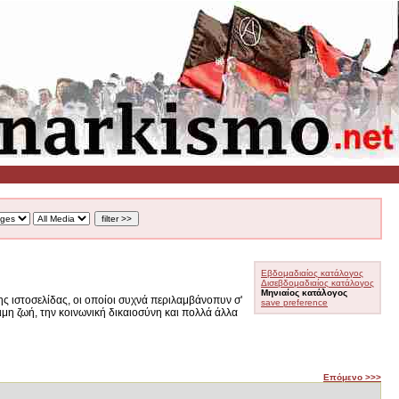
Εβδομαδιαίος κατάλογος
Δισεβδομαδιαίος κατάλογος
Μηνιαίος κατάλογος
ς ιστοσελίδας, οι οποίοι συχνά περιλαμβάνοπυν σ'
save preference
ιμη ζωή, την κοινωνική δικαιοσύνη και πολλά άλλα
Επόμενο >>>