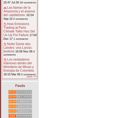
15:47 Jul 30
34 comments
Las llamas de la
Amazonía y el avance
del capitalismo.
02:04
Sep 10
0 comments
How Emissions
Trading at Paris
Climate Talks Has Set
Us Up For Failure
17:04
Dec 17
1 comments
Notre Dame des
Landes: una Larzac
bretone
16:58 Nov 08
4
comments
Los verdaderos
intereses dentro del
Ministerio de Minas y
Energía de Colombia
18:15 Mar 06
0 comments
more >>
Feeds