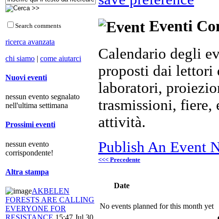
Eventi Com
Search comments
ricerca avanzata
Calendario degli ev
chi siamo
|
come aiutarci
proposti dai lettori 
Nuovi eventi
laboratori, proiezio
nessun evento segnalato
trasmissioni, fiere
nell'ultima settimana
attività.
Prossimi eventi
Publish An Event N
nessun evento
corrispondente!
<<< Precedente
Altra stampa
Date
AKBELEN
FORESTS ARE CALLING
No events planned for this month yet
EVERYONE FOR
RESISTANCE
15:47 Jul 30