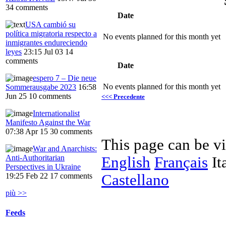
34 comments
Date
USA cambió su
política migratoria respecto a
No events planned for this month yet
inmigrantes endureciendo
leyes
23:15 Jul 03
14
comments
Date
espero 7 – Die neue
No events planned for this month yet
Sommerausgabe 2023
16:58
Jun 25
10 comments
<<< Precedente
Internationalist
Manifesto Against the War
07:38 Apr 15
30 comments
This page can be v
War and Anarchists:
Anti-Authoritarian
English
Français
It
Perspectives in Ukraine
Castellano
19:25 Feb 22
17 comments
più >>
Feeds