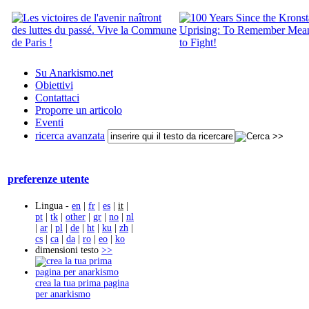
Su Anarkismo.net
Obiettivi
Contattaci
Proporre un articolo
Eventi
ricerca avanzata
preferenze utente
Lingua -
en
|
fr
|
es
|
it
|
pt
|
tk
|
other
|
gr
|
no
|
nl
|
ar
|
pl
|
de
|
ht
|
ku
|
zh
|
cs
|
ca
|
da
|
ro
|
eo
|
ko
dimensioni testo
>>
crea la tua prima pagina
per anarkismo