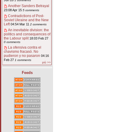
Jun 28
1 comments
Another Sanders Betrayal
23:08 Apr 15
5 comments
Contradictions of Post-
Soviet Ukraine and the New
Left
04:54 Mar 11
2 comments
An inevitable division: the
politics and consequences of
the Labour split
18:03 Feb 27
0 comments
La ofensiva contra el
chavismo fracasó. No
pudieron y no pasaron
04:16
Feb 27
1 comments
più >>
Feeds