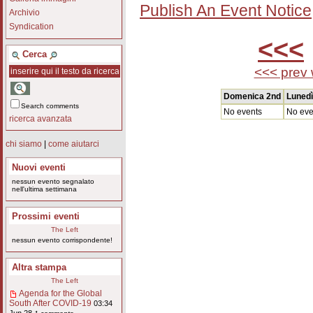
Publish An Event Notice
Archivio
Syndication
<<<
Cerca
<<< prev
Domenica 2nd
Lunedì
Search comments
No events
No eve
ricerca avanzata
chi siamo
|
come aiutarci
Nuovi eventi
nessun evento segnalato
nell'ultima settimana
Prossimi eventi
The Left
nessun evento corrispondente!
Altra stampa
The Left
Agenda for the Global
South After COVID-19
03:34