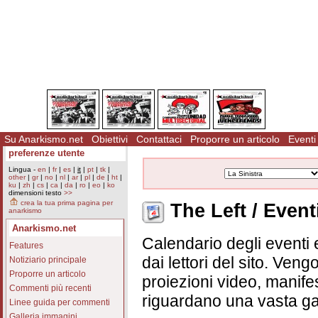
Su Anarkismo.net
Obiettivi
Contattaci
Proporre un articolo
Eventi
preferenze utente
Lingua -
en
|
fr
|
es
|
it
|
pt
|
tk
|
other
|
gr
|
no
|
nl
|
ar
|
pl
|
de
|
ht
|
ku
|
zh
|
cs
|
ca
|
da
|
ro
|
eo
|
ko
dimensioni testo
>>
crea la tua prima pagina per
The Left / Event
anarkismo
Anarkismo.net
Calendario degli eventi e
Features
dai lettori del sito. Vengo
Notiziario principale
Proporre un articolo
proiezioni video, manifes
Commenti più recenti
riguardano una vasta ga
Linee guida per commenti
Galleria immagini