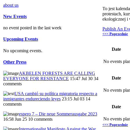
about us
To jest kalend
protestach, ku
New Events
ekologicznej i 
no event posted in the last week
Publish An Ev
<<< Poprzednie
Upcoming Events
Date
No upcoming events.
No events plan
Other Press
AKBELEN FORESTS ARE CALLING
Date
EVERYONE FOR RESISTANCE
15:47 Jul 30
34
comments
No events plan
USA cambió su política migratoria respecto a
inmigrantes endureciendo leyes
23:15 Jul 03
14
comments
Date
espero 7 – Die neue Sommerausgabe 2023
No events plan
16:58 Jun 25
10 comments
<<< Poprzednie
Internationalist Manifesto Against the War