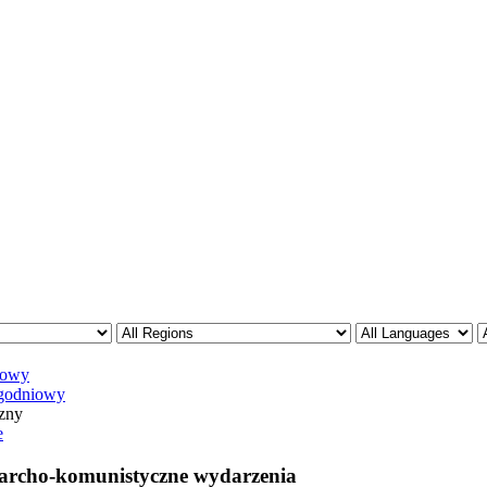
iowy
godniowy
zny
e
rcho-komunistyczne wydarzenia