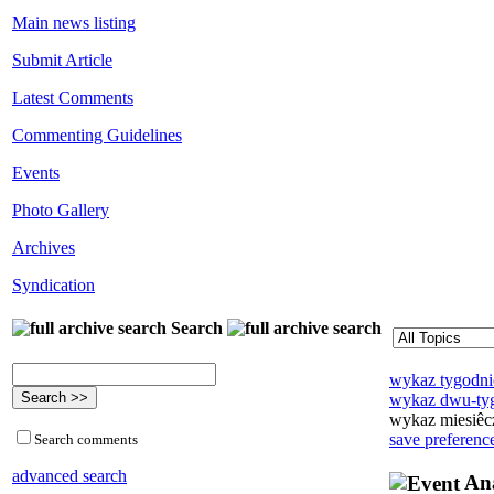
Main news listing
Submit Article
Latest Comments
Commenting Guidelines
Events
Photo Gallery
Archives
Syndication
Search
wykaz tygodn
wykaz dwu-ty
wykaz miesiêc
save preferenc
Search comments
advanced search
Ana