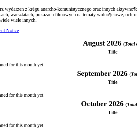
arz wydarzen z krêgu anarcho-komunistycznego oraz innych aktywno¶c
rsach, warsztatach, pokazach filmowych na tematy wolno¶ciowe, ochr
wiele wiele innych.
ent Notice
August 2026
(
Total 
Title
ned for this month yet
September 2026
(
Tot
Title
ned for this month yet
October 2026
(
Total
Title
ned for this month yet