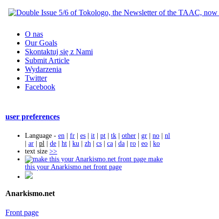
O nas
Our Goals
Skontaktuj się z Nami
Submit Article
Wydarzenia
Twitter
Facebook
user preferences
Language -
en
|
fr
|
es
|
it
|
pt
|
tk
|
other
|
gr
|
no
|
nl
|
ar
|
pl
|
de
|
ht
|
ku
|
zh
|
cs
|
ca
|
da
|
ro
|
eo
|
ko
text size
>>
make
this your Anarkismo.net front page
Anarkismo.net
Front page