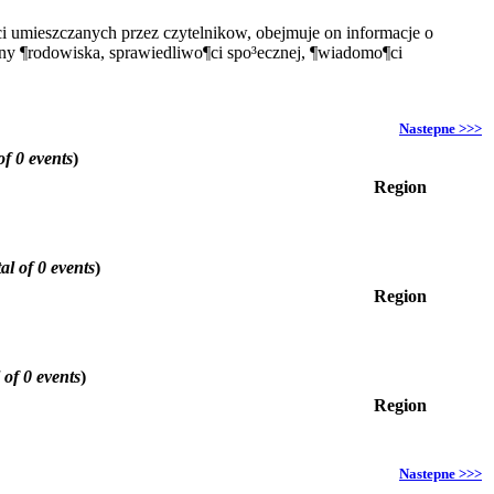
i umieszczanych przez czytelnikow, obejmuje on informacje o
ony ¶rodowiska, sprawiedliwo¶ci spo³ecznej, ¶wiadomo¶ci
Nastepne >>>
of 0 events
)
Region
al of 0 events
)
Region
 of 0 events
)
Region
Nastepne >>>