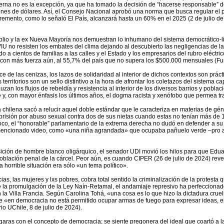
erna no es la excepción, ya que ha tomado la decisión de “hacerse responsable”
es de dólares. Así, el Consejo Nacional aprobó una norma que busca regular el prec
cremento, como lo señaló El País, alcanzará hasta un 60% en el 2025 (2 de julio de
plio y la ex Nueva Mayoría nos demuestran lo inhumano del sistema democrático-li
U no resisten los embates del clima dejando al descubierto las negligencias de las 
o a cientos de familias a las calles y el Estado y los empresarios del rubro eléctr
con más fuerza aún, al 55,7% del país que no supera los $500.000 mensuales (Fun
 de las cenizas, los lazos de solidaridad al interior de dichos contextos son prác
territorios son un sello distintivo a la hora de afrontar los coletazos del sistema cap
n los flujos de rebeldía y resistencia al interior de los diversos barrios y poblac
se y, con mayor énfasis los últimos años, el dogma racista y xenófobo que permea 
 chilena sacó a relucir aquel doble estándar que le caracteriza en materias de gé
risión por abuso sexual contra dos de sus nietas cuando estas no tenían más de 
poco, el “honorable” parlamentario de la extrema derecha no dudó en defender a s
a mencionado video, como «una niña agrandada» que ocupaba pañuelo verde –pro a
ición de hombre blanco oligárquico, el senador UDI movió los hilos para que Edua
población penal de la cárcel. Peor aún, es cuando CIPER (26 de julio de 2024) reve
 horrible situación era sólo «un tema político».
ias, las mujeres y lxs pobres, cobra total sentido la criminalización de la protesta 
de la promulgación de la Ley Naín-Retamal, el andamiaje represivo ha perfeccionado
 Villa Francia. Según Carolina Tohá, «una cosa es lo que hizo la dictadura cruelm
 «en democracia no está permitido ocupar armas de fuego para expresar ideas, e
o UChile, 8 de julio de 2024).
árgaras con el concepto de democracia; se siente pregonera del ideal que coartó a 