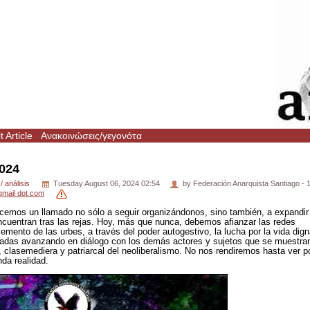
 Article
Ανακοινώσεις/γεγονότα
024
/ análisis
Tuesday August 06, 2024 02:54
by Federación Anarquista Santiago - 1
 gmail dot com
emos un llamado no sólo a seguir organizándonos, sino también, a expandir 
cuentran tras las rejas. Hoy, más que nunca, debemos afianzar las redes
cemento de las urbes, a través del poder autogestivo, la lucha por la vida dign
adas avanzando en diálogo con los demás actores y sujetos que se muestra
, clasemediera y patriarcal del neoliberalismo. No nos rendiremos hasta ver po
da realidad.