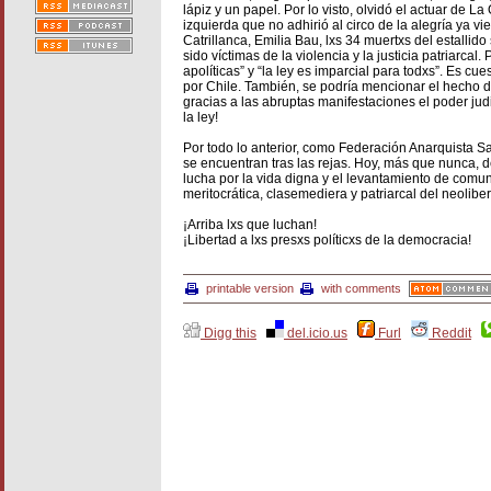
lápiz y un papel. Por lo visto, olvidó el actuar de 
izquierda que no adhirió al circo de la alegría ya v
Catrillanca, Emilia Bau, lxs 34 muertxs del estallid
sido víctimas de la violencia y la justicia patriarc
apolíticas” y “la ley es imparcial para todxs”. Es 
por Chile. También, se podría mencionar el hecho de
gracias a las abruptas manifestaciones el poder judi
la ley!
Por todo lo anterior, como Federación Anarquista 
se encuentran tras las rejas. Hoy, más que nunca, d
lucha por la vida digna y el levantamiento de com
meritocrática, clasemediera y patriarcal del neolib
¡Arriba lxs que luchan!
¡Libertad a lxs presxs políticxs de la democracia!
printable version
with comments
Digg this
del.icio.us
Furl
Reddit