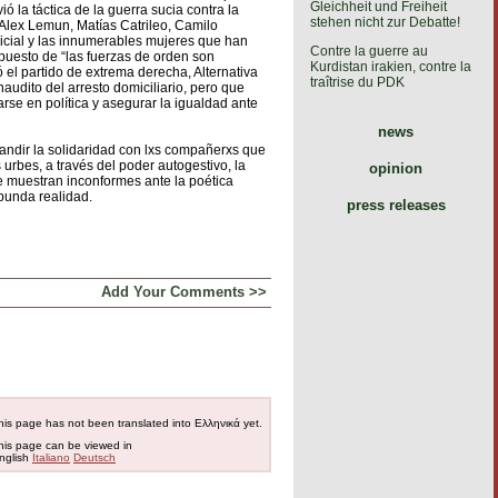
Gleichheit und Freiheit
ó la táctica de la guerra sucia contra la
stehen nicht zur Debatte!
e Alex Lemun, Matías Catrileo, Camilo
olicial y las innumerables mujeres que han
Contre la guerre au
supuesto de “las fuerzas de orden son
Kurdistan irakien, contre la
 el partido de extrema derecha, Alternativa
traîtrise du PDK
audito del arresto domiciliario, pero que
arse en política y asegurar la igualdad ante
news
andir la solidaridad con lxs compañerxs que
urbes, a través del poder autogestivo, la
opinion
e muestran inconformes ante la poética
abunda realidad.
press releases
Add Your Comments >>
his page has not been translated into Ελληνικά yet.
his page can be viewed in
nglish
Italiano
Deutsch