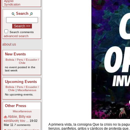
Αρχεία
Syndication
Search
Search comments
advanced search
about us
New Events
Bolivia / Peru / Ecuador /
Chile
no event posted in the
last week
Upcoming Events
Bolivia / Peru / Ecuador /
Chile
|
Miscellaneous
No upcoming events.
Other Press
Miscellaneous
Abbie, Billy και
κατάλυση του ...
19:02
A primera vista, la consigna Que la crisis no la pa
Mar 11
7 comments
lienzos, panfletos, gritos y cánticos de protesta qu