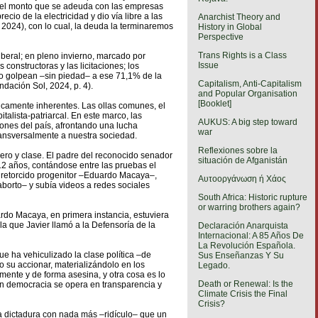
 del monto que se adeuda con las empresas
io de la electricidad y dio vía libre a las
Anarchist Theory and
 2024), con lo cual, la deuda la terminaremos
History in Global
Perspective
Trans Rights is a Class
beral; en pleno invierno, marcado por
Issue
constructoras y las licitaciones; los
ico golpean –sin piedad– a ese 71,1% de la
Capitalism, Anti-Capitalism
dación Sol, 2024, p. 4).
and Popular Organisation
[Booklet]
ticamente inherentes. Las ollas comunes, el
italista-patriarcal. En este marco, las
AUKUS: A big step toward
iones del país, afrontando una lucha
war
transversalmente a nuestra sociedad.
Reflexiones sobre la
nero y clase. El padre del reconocido senador
situación de Afganistán
12 años, contándose entre las pruebas el
u retorcido progenitor –Eduardo Macaya–,
Αυτοοργάνωση ή Χάος
borto– y subía videos a redes sociales
South Africa: Historic rupture
or warring brothers again?
rdo Macaya, en primera instancia, estuviera
la que Javier llamó a la Defensoría de la
Declaración Anarquista
Internacional: A 85 Años De
La Revolución Española.
que ha vehiculizado la clase política –de
Sus Enseñanzas Y Su
 su accionar, materializándolo en los
Legado.
ente y de forma asesina, y otra cosa es lo
Death or Renewal: Is the
n democracia se opera en transparencia y
Climate Crisis the Final
Crisis?
la dictadura con nada más –ridículo– que un