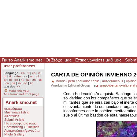
Για το Anarkismo.net
Οι Στόχοι μας
Επικοινωνείστε μαζί μας
Submit
user preferences
Language -
en
|
fr
|
es
|
it
|
CARTA DE OPINIÓN INVIERNO 2
pt
|
tk
|
other
|
gr
|
no
|
nl
|
ar
|
pl
|
de
|
ht
|
ku
|
zh
|
cs
bolivia / peru / ecuador / chile
|
miscellaneous
|
opinión 
|
ca
|
da
|
ro
|
eo
|
ko
Anarkismo Editorial Group
grupolibertariovialibre at
text size
>>
make this your
Como Federación Anarquista Santiago hac
Anarkismo.net front page
solidaridad con lxs compañerxs que se en
Anarkismo.net
militantes que se enraízan bajo el inerte 
el levantamiento de comunidades organiz
αφιερώματα
inconformes ante la poética meritocrática
Main news listing
suelo al último bastión de esta nauseabun
All articles
Submit Article
Πιο πρόσφατα σχόλια
Commenting Guidelines
Ανακοινώσεις/γεγονότα
Photo Gallery