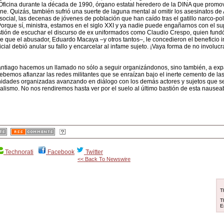
La Oficina durante la década de 1990, órgano estatal heredero de la DINA que promovi
iene. Quizás, también sufrió una suerte de laguna mental al omitir los asesinatos d
o social, las decenas de jóvenes de población que han caído tras el gatillo narco-p
al. Porque sí, ministra, estamos en el siglo XXI y ya nadie puede engañarnos con el 
cuestión de escuchar el discurso de ex uniformados como Claudio Crespo, quien fundó
 que el abusador, Eduardo Macaya –y otros tantos–, le concedieron el beneficio in
cial debió anular su fallo y encarcelar al infame sujeto. ¡Vaya forma de no involucr
Santiago hacemos un llamado no sólo a seguir organizándonos, sino también, a exp
ebemos afianzar las redes militantes que se enraízan bajo el inerte cemento de las 
unidades organizadas avanzando en diálogo con los demás actores y sujetos que s
eralismo. No nos rendiremos hasta ver por el suelo al último bastión de esta nause
Technorati
Facebook
Twitter
<< Back To Newswire
T
T
E