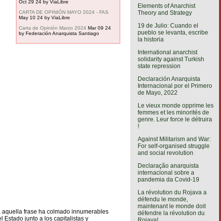
Oct 29 24
by ViaLibre
Elements of Anarchist
Theory and Strategy
CARTA DE OPINIÓN MAYO 2024 - FAS
May 10 24
by ViaLibre
19 de Julio: Cuando el
Carta de Opinión Marzo 2024
Mar 09 24
pueblo se levanta, escribe
by Federación Anarquista Santiago
la historia
International anarchist
solidarity against Turkish
state repression
Declaración Anarquista
Internacional por el Primero
de Mayo, 2022
Le vieux monde opprime les
femmes et les minorités de
genre. Leur force le détruira
!
Against Militarism and War:
For self-organised struggle
and social revolution
Declaração anarquista
internacional sobre a
pandemia da Covid-19
La révolution du Rojava a
défendu le monde,
maintenant le monde doit
ia, aquella frase ha colmado innumerables
défendre la révolution du
 Estado junto a los capitalistas y
Rojava!