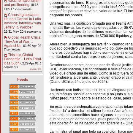
Vaccine nationalism
gobernantes de turno. El progresismo que hoy gobi
and profiteering
18:18
energéticas desde 2019 y que ronda los 6.000 millon
Feb 17
7 comments
compañías para que eleven el valor de la luz. El in
Choosing between
pagando los pobres.
life and Capital in Latin
America: Interview with
Una vez más, la coalición formada por el Frente Am
Jeffery R. Webber
intensas lluvias, las viviendas entregadas por SERVI
violentos desalojos de los últimos meses han lanzad
23:31 May 20
6 comments
población que gana menos de $700.000 líquidos y, 
Global Health Crisis:
They Are at War…
Ahora bien, a semejanza del ave fénix cuando renace
Against Us!
01:50 Apr 02
cuidado colectivo y la seguridad –no policial– de los 
7 comments
mujeres pobladoras han sido –y son– quienes encauza
This is a Global
multifactorial contra las opresiones de género, cla
Pandemic – Let’s Treat
it as Such
02:29 Apr 01
5
Desafortunadamente, hace un par de días la justicia
comments
UDI, Javier Macaya, fue condenado a seis años de p
more >>
video que grabó una de ellas. Como si esto fuera 
refiriéndose a la denunciante, y quien grabó el y
Feeds
(Diario UChile, 24 de julio de 2024).
Haciendo uso indiscriminado de su privilegiada pos
en un módulo hospitalario especial y no junto a la 
Niñez preguntando sobre el estado del caso, pues la
En esta línea de sistemática vulneración a las infanc
“izquierda” a derecha– el último tiempo. A un año 
allanamientos cometidos hace algunas semanas en la
que se hace en democracia», pues paradójicamente
esta operación se ha hecho en transparencia» (Diari
La ministra, al igual que toda su coalición, hace g