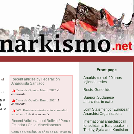
Front page
Anarkismo.net: 20 años
Recent articles by Federación
 of
tejiendo redes
Anarquista Santiago
Resist Genocide
Carta de Opinión Marzo 2024
8
la
comments
Support Sudanese
a y
Carta de Opinión Enero 2024
9
anarchists in exile
n
comments
r el
Joint Statement of European
FAS: Posicionamiento ante el estallido
Anarchist Organizations
social en Chile
0 comments
Recent Articles about Bolivia / Peru /
International anarchist call
Ecuador / Chile Miscellaneous
for solidarity: Earthquake in
Turkey, Syria and Kurdistan
Carta de Opinión: A 5 años de La Revuelta