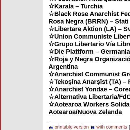
☆Karala – Turchia
☆Black Rose Anarchist Fed
Rosa Negra (BRRN) – Stati 
☆Libertäre Aktion (LA) – S
☆Union Communiste Liberta
☆Grupo Libertario Vía Lib
☆Die Plattform – Germania
☆Roja y Negra Organización
Argentina
☆Anarchist Communist Gr
☆Tekoşîna Anarşîst (TA) – 
☆Anarchist Yondae – Core
☆Alternativa Libertaria/FdC
☆Aotearoa Workers Solida
Aotearoa/Nuova Zelanda
printable version
with comments