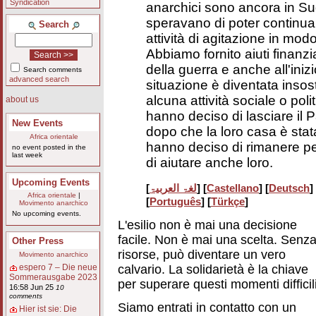
Syndication
anarchici sono ancora in S
speravano di poter continuar
Search
attività di agitazione in mod
Abbiamo fornito aiuti finanzi
della guerra e anche all'iniz
Search comments
advanced search
situazione è diventata insos
alcuna attività sociale o pol
about us
hanno deciso di lasciare il 
New Events
dopo che la loro casa è stat
Africa orientale
hanno deciso di rimanere p
no event posted in the
last week
di aiutare anche loro.
Upcoming Events
[
لغۃ العربیۃ
] [
Castellano
] [
Deutsch
]
Africa orientale
|
[
Português
] [
Türkçe
]
Movimento anarchico
No upcoming events.
L'esilio non è mai una decisione
facile. Non è mai una scelta. Senz
Other Press
risorse, può diventare un vero
Movimento anarchico
calvario. La solidarietà è la chiave
espero 7 – Die neue
Sommerausgabe 2023
per superare questi momenti difficili
16:58 Jun 25
10
comments
Siamo entrati in contatto con un
Hier ist sie: Die