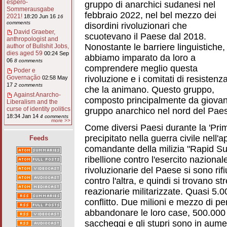
espero-
gruppo di anarchici sudanesi nel
Sommerausgabe
febbraio 2022, nel bel mezzo dei
2021!
18:20 Jun 16
16
comments
disordini rivoluzionari che
David Graeber,
scuotevano il Paese dal 2018.
anthropologist and
Nonostante le barriere linguistiche,
author of Bullshit Jobs,
dies aged 59
00:24 Sep
abbiamo imparato da loro a
06
8 comments
comprendere meglio questa
Poder e
rivoluzione e i comitati di resistenz
Governação
02:58 May
17
2 comments
che la animano. Questo gruppo,
Against Anarcho-
composto principalmente da giovani
Liberalism and the
curse of identity politics
gruppo anarchico nel nord del Pae
18:34 Jan 14
4 comments
more >>
Come diversi Paesi durante la 'Pri
precipitato nella guerra civile nell'
Feeds
comandante della milizia "Rapid Su
ribellione contro l'esercito naziona
rivoluzionarie del Paese si sono rif
contro l'altra, e quindi si trovano s
reazionarie militarizzate. Quasi 5.
conflitto. Due milioni e mezzo di p
abbandonare le loro case, 500.000 d
saccheggi e gli stupri sono in aume