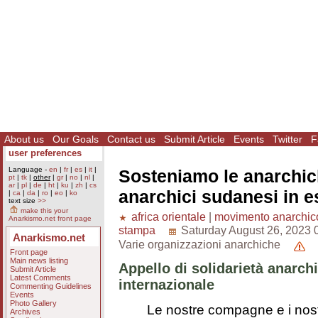
About us
Our Goals
Contact us
Submit Article
Events
Twitter
F
user preferences
Language -
en
|
fr
|
es
|
it
|
Sosteniamo le anarchic
pt
|
tk
|
other
|
gr
|
no
|
nl
|
ar
|
pl
|
de
|
ht
|
ku
|
zh
|
cs
anarchici sudanesi in es
|
ca
|
da
|
ro
|
eo
|
ko
text size
>>
make this your
africa orientale
|
movimento anarchic
Anarkismo.net front page
stampa
Saturday August 26, 2023 
Anarkismo.net
Varie organizzazioni anarchiche
Front page
Main news listing
Appello di solidarietà anarch
Submit Article
Latest Comments
internazionale
Commenting Guidelines
Events
Photo Gallery
Le nostre compagne e i nos
Archives