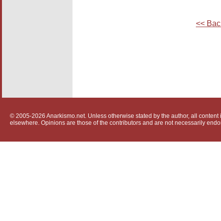
<< Bac
© 2005-2026 Anarkismo.net. Unless otherwise stated by the author, all content i
elsewhere. Opinions are those of the contributors and are not necessarily endo