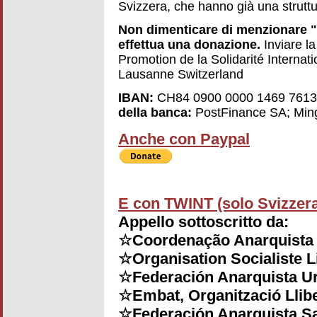
Svizzera, che hanno già una struttur
Non dimenticare di menzionare "
effettua una donazione.
Inviare la
Promotion de la Solidarité Interna
Lausanne Switzerland
IBAN:
CH84 0900 0000 1469 761
della banca:
PostFinance SA; Ming
Anche con Paypal
E con TWINT (solo Svizzera
Appello sottoscritto da:
☆Coordenação Anarquista B
☆Organisation Socialiste L
☆Federación Anarquista U
☆Embat, Organització Llibe
☆Federación Anarquista Sa