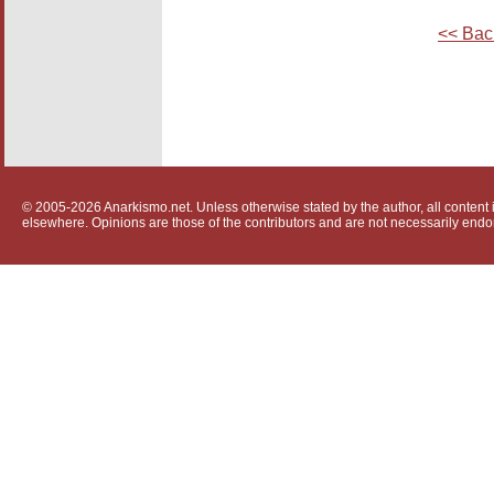
<< Bac
© 2005-2026 Anarkismo.net. Unless otherwise stated by the author, all content i
elsewhere. Opinions are those of the contributors and are not necessarily endo