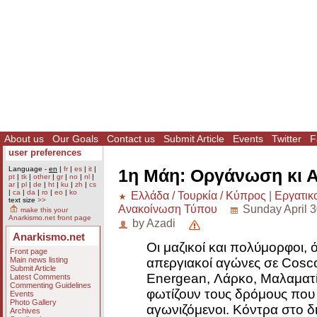
About us
Our Goals
Contact us
Submit Article
Events
Twitter
F
user preferences
Language -
en
|
fr
|
es
|
it
|
1η Μάη: Οργάνωση κι 
pt
|
tk
|
other
|
gr
|
no
|
nl
|
ar
|
pl
|
de
|
ht
|
ku
|
zh
|
cs
|
ca
|
da
|
ro
|
eo
|
ko
Ελλάδα / Τουρκία / Κύπρος
|
Εργατικ
text size
>>
Ανακοίνωση Τύπου
Sunday April 3
make this your
Anarkismo.net front page
by Azadi
Anarkismo.net
Οι μαζικοί και πολύμορφοι, 
Front page
απεργιακοί αγώνες σε Cosco
Main news listing
Submit Article
Energean, Λάρκο, Μαλαματίν
Latest Comments
Commenting Guidelines
φωτίζουν τους δρόμους που 
Events
Photo Gallery
αγωνιζόμενοι. Κόντρα στο δ
Archives