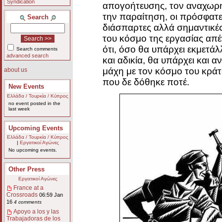
Syndication
απογοήτευσης, τον αναχωρη
την παραίτηση, οι πρόσφατ
Search
διάσπαρτες αλλά σημαντικές
του κόσμο της εργασίας απέ
ότι, όσο θα υπάρχει εκμε
Search comments
advanced search
και αδικία, θα υπάρχει και α
μάχη με τον κόσμο του κράτο
about us
που δε δόθηκε ποτέ.
New Events
Ελλάδα / Τουρκία / Κύπρος
no event posted in the
last week
Upcoming Events
Ελλάδα / Τουρκία / Κύπρος
|
Εργατικοί Αγώνες
No upcoming events.
Other Press
Εργατικοί Αγώνες
France at a
Crossroads
06:59 Jan
16
4 comments
Apoyo a los y las
Trabajadoras de los