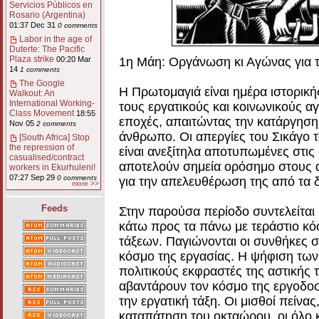
Servicios Públicos en
Rosario (Argentina)
01:37 Dec 31
0 comments
Labor in the age of
Duterte: The Pacific
Plaza strike
1η Μάη: Οργάνωση κι Αγώνας για τ
00:20 Mar
14
1 comments
The Google
Η Πρωτομαγιά είναι ημέρα ιστορική
Walkout: An
International Working-
τους εργατικούς και κοινωνικούς 
Class Movement
18:55
εποχές, απαιτώντας την κατάργησ
Nov 05
2 comments
άνθρωπο. Οι απεργίες του Σικάγο τ
[South Africa] Stop
the repression of
είναι ανεξίτηλα αποτυπωμένες στις
casualised/contract
αποτελούν σημεία ορόσημο στους α
workers in Ekurhuleni!
07:27 Sep 29
0 comments
για την απελευθέρωση της από τα δ
more >>
Feeds
Στην παρούσα περίοδο συντελείται 
κάτω προς τα πάνω με τεράστιο κό
τάξεων. Παγιώνονται οι συνθήκες 
κόσμο της εργασίας. Η ψήφιση των
πολιτικούς εκφραστές της αστικής 
αβαντάρουν τον κόσμο της εργοδοσ
την εργατική τάξη. Οι μισθοί πείνα
καταπάτηση του οκταώρου, οι όλο κ