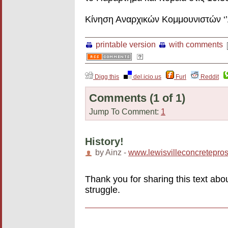
Κίνηση Αναρχικών Κομμουνιστών ‘’A
printable version
with comments
Digg this
del.icio.us
Furl
Reddit
Comments
(1 of 1)
Jump To Comment:
1
History!
by Ainz -
www.lewisvilleconcretepro
Thank you for sharing this text abo
struggle.