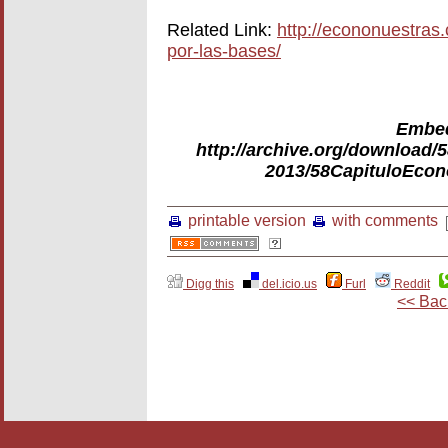
Related Link:
http://econonuestras.
por-las-bases/
Embed
http://archive.org/download
2013/58CapituloEcon
printable version
with comments
Digg this
del.icio.us
Furl
Reddit
<< Bac