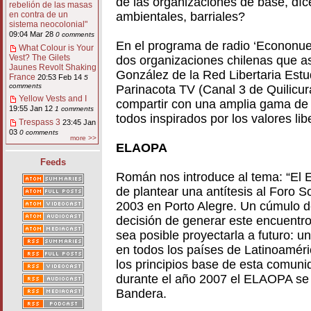
de las organizaciones de base, díce
rebelión de las masas
ambientales, barriales?
en contra de un
sistema neocolonial"
09:04 Mar 28
0 comments
En el programa de radio ‘Econonues
What Colour is Your
Vest? The Gilets
dos organizaciones chilenas que a
Jaunes Revolt Shaking
González de la Red Libertaria Estu
France
20:53 Feb 14
5
comments
Parinacota TV (Canal 3 de Quilicura
Yellow Vests and I
compartir con una amplia gama de o
19:55 Jan 12
1 comments
todos inspirados por los valores li
Trespass 3
23:45 Jan
03
0 comments
more >>
ELAOPA
Feeds
Román nos introduce al tema: “El
de plantear una antítesis al Foro S
2003 en Porto Alegre. Un cúmulo d
decisión de generar este encuentro
sea posible proyectarla a futuro: 
en todos los países de Latinoaméri
los principios base de esta comun
durante el año 2007 el ELAOPA se r
Bandera.