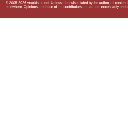
© 2005-2026 Anarkismo.net. Unless otherwise stated by the author, all content i
elsewhere. Opinions are those of the contributors and are not necessarily endo