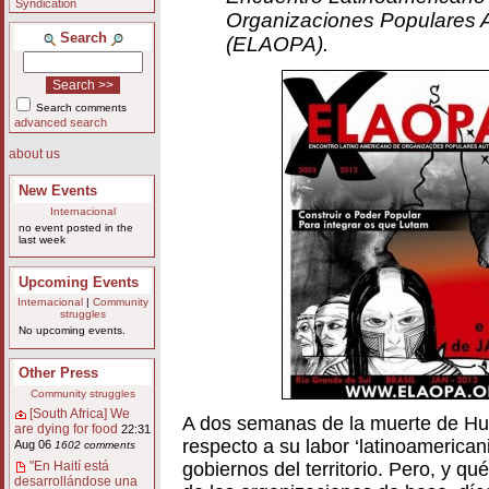
Syndication
Organizaciones Populares
Search
(ELAOPA).
Search comments
advanced search
about us
New Events
Internacional
no event posted in the
last week
Upcoming Events
Internacional
|
Community
struggles
No upcoming events.
Other Press
Community struggles
[South Africa] We
A dos semanas de la muerte de Hug
are dying for food
22:31
respecto a su labor ‘latinoamericani
Aug 06
1602 comments
gobiernos del territorio. Pero, y q
"En Haití está
desarrollándose una