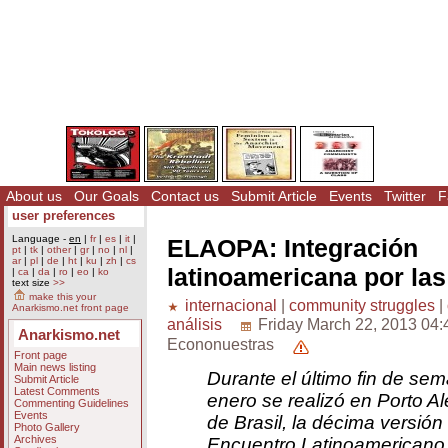
About us
Our Goals
Contact us
Submit Article
Events
Twitter
F
user preferences
Language -
en
|
fr
|
es
|
it
|
ELAOPA: Integración
pt
|
tk
|
other
|
gr
|
no
|
nl
|
ar
|
pl
|
de
|
ht
|
ku
|
zh
|
cs
latinoamericana por la
|
ca
|
da
|
ro
|
eo
|
ko
text size
>>
make this your
internacional
|
community struggles
|
Anarkismo.net front page
análisis
Friday March 22, 2013 04:
Anarkismo.net
Econonuestras
Front page
Main news listing
Durante el último fin de se
Submit Article
Latest Comments
enero se realizó en Porto Al
Commenting Guidelines
Events
de Brasil, la décima versión
Photo Gallery
Archives
Encuentro Latinoamericano