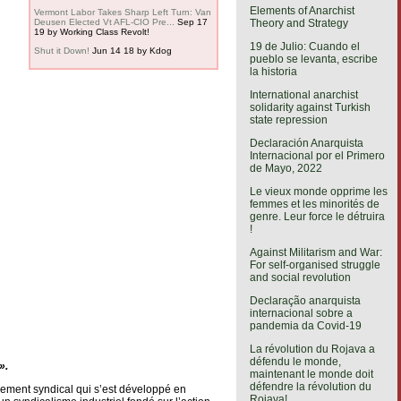
Elements of Anarchist
Vermont Labor Takes Sharp Left Turn: Van
Theory and Strategy
Deusen Elected Vt AFL-CIO Pre...
Sep 17
19
by Working Class Revolt!
19 de Julio: Cuando el
Shut it Down!
Jun 14 18
by Kdog
pueblo se levanta, escribe
la historia
International anarchist
solidarity against Turkish
state repression
Declaración Anarquista
Internacional por el Primero
de Mayo, 2022
Le vieux monde opprime les
femmes et les minorités de
genre. Leur force le détruira
!
Against Militarism and War:
For self-organised struggle
and social revolution
Declaração anarquista
internacional sobre a
pandemia da Covid-19
La révolution du Rojava a
défendu le monde,
».
maintenant le monde doit
défendre la révolution du
uvement syndical qui s’est développé en
Rojava!