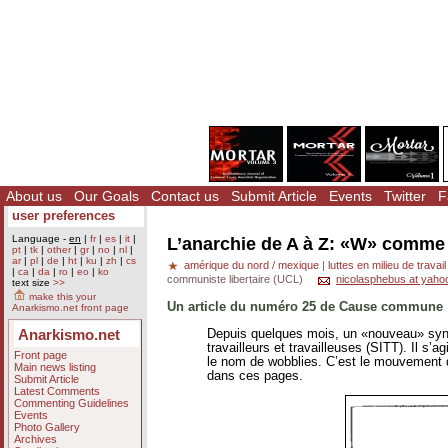
About us
Our Goals
Contact us
Submit Article
Events
Twitter
F
user preferences
Language -
en
|
fr
|
es
|
it
|
L’anarchie de A à Z: «W» comme
pt
|
tk
|
other
|
gr
|
no
|
nl
|
ar
|
pl
|
de
|
ht
|
ku
|
zh
|
cs
amérique du nord / mexique
|
luttes en milieu de travail
|
ca
|
da
|
ro
|
eo
|
ko
communiste libertaire (UCL)
nicolasphebus at yaho
text size
>>
make this your
Un article du numéro 25 de Cause commune
Anarkismo.net front page
Anarkismo.net
Depuis quelques mois, un «nouveau» syndic
travailleurs et travailleuses (SITT). Il s
Front page
le nom de wobblies. C’est le mouvement qu
Main news listing
dans ces pages.
Submit Article
Latest Comments
Commenting Guidelines
Events
Photo Gallery
Archives