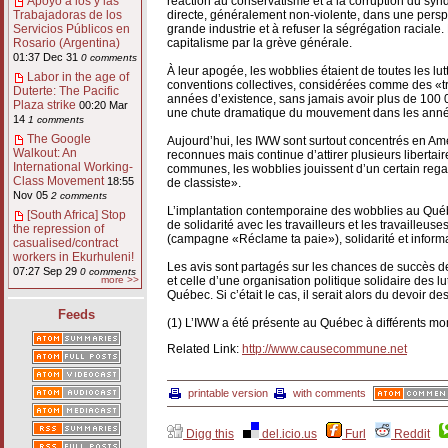
réaction au conservatisme et à la corruption du synd
Apoyo a los y las
directe, généralement non-violente, dans une perspe
Trabajadoras de los
grande industrie et à refuser la ségrégation raciale
Servicios Públicos en
capitalisme par la grève générale.
Rosario (Argentina)
01:37 Dec 31
0 comments
À leur apogée, les wobblies étaient de toutes les lut
Labor in the age of
conventions collectives, considérées comme des «trê
Duterte: The Pacific
années d’existence, sans jamais avoir plus de 100 
Plaza strike
00:20 Mar
une chute dramatique du mouvement dans les anné
14
1 comments
The Google
Aujourd’hui, les IWW sont surtout concentrés en A
Walkout: An
reconnues mais continue d’attirer plusieurs libertai
International Working-
communes, les wobblies jouissent d’un certain regain 
Class Movement
18:55
de classiste».
Nov 05
2 comments
L’implantation contemporaine des wobblies au Québec 
[South Africa] Stop
de solidarité avec les travailleurs et les travailleus
the repression of
(campagne «Réclame ta paie»), solidarité et informat
casualised/contract
workers in Ekurhuleni!
Les avis sont partagés sur les chances de succès de 
07:27 Sep 29
0 comments
more >>
et celle d’une organisation politique solidaire des 
Québec. Si c’était le cas, il serait alors du devoir 
Feeds
(1) L’IWW a été présente au Québec à différents m
Related Link:
http://www.causecommune.net
printable version
with comments
Digg this
del.icio.us
Furl
Reddit