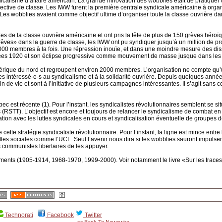
icalisme d’affaire américain. La grande innovation des wobblies était de pratiquer u
ctive de classe. Les IWW furent la première centrale syndicale américaine à organis
. Les wobblies avaient comme objectif ultime d’organiser toute la classe ouvrière d
tes de la classe ouvrière américaine et ont pris la tête de plus de 150 grèves héroïqu
ves» dans la guerre de classe, les IWW ont pu syndiquer jusqu’à un million de pro
000 membres à la fois. Une répression inouïe, et dans une moindre mesure des dis
es 1920 et son éclipse progressive comme mouvement de masse jusque dans les
mérique du nord et regroupent environ 2000 membres. L’organisation ne compte qu’
res intéressé-e-s au syndicalisme et à la solidarité ouvrière. Depuis quelques anné
de vie et sont à l’initiative de plusieurs campagnes intéressantes. Il s’agit sans co
est récente (1). Pour l’instant, les syndicalistes révolutionnaires semblent se sit
es (RSTT). L’objectif est encore et toujours de relancer le syndicalisme de combat en a
ion avec les luttes syndicales en cours et syndicalisation éventuelle de groupes de 
cette stratégie syndicaliste révolutionnaire. Pour l’instant, la ligne est mince ent
luttes sociales comme l’UCL. Seul l’avenir nous dira si les wobblies sauront impuls
des communistes libertaires de les appuyer.
oments (1905-1914, 1968-1970, 1999-2000). Voir notamment le livre «Sur les trac
Technorati
Facebook
Twitter
<< Back To Newswire