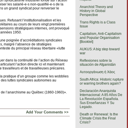
n syndicalisme industriel fondé sur l’action
er les salarié-e-s non-qualifié-e-s de la
Anarchist Theory and
ans un grand syndicat pour renverser le
History in Global
Perspective
es. Refusant l’institutionalisation et les
Trans Rights is a Class
létaires au cours de leurs vingt premières
Issue
sensions stratégiques internes, ont provoqué
 années 1950.
Capitalism, Anti-Capitalism
and Popular Organisation
une poignée d’accréditations syndicales
[Booklet]
es, malgré l’absence de stratégies
nteste du principal réseau libertaire «lutte
AUKUS: A big step toward
war
uer dans la continuité de l’action du Réseau
Reflexiones sobre la
rticulant l’action directe ici et maintenant
situación de Afganistán
travailleurs et de travailleuses précaires.
Αυτοοργάνωση ή Χάος
re la pratique d’un groupe comme les wobblies
South Africa: Historic rupture
er des luttes syndicales autonomes au
or warring brothers again?
Declaración Anarquista
es de l’anarchisme au Québec (1860-1960)».
Internacional: A 85 Años De
La Revolución Española.
Sus Enseñanzas Y Su
Legado.
Add Your Comments >>
Death or Renewal: Is the
Climate Crisis the Final
Crisis?