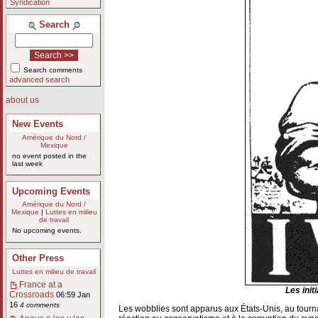
Syndication
Search
Search comments
advanced search
about us
New Events
Amérique du Nord /
Mexique
no event posted in the
last week
Upcoming Events
Amérique du Nord /
Mexique
|
Luttes en milieu
de travail
No upcoming events.
Other Press
Luttes en milieu de travail
France at a
Les init
Crossroads
06:59 Jan
16
4 comments
Les wobblies sont apparus aux États-Unis, au tourna