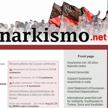
Front page
Anarkismo.net: 20 años
Recent articles by Cause commune
nion
tejiendo redes
Lancement de Cause Commune #29
0
Resist Genocide
comments
Cause commune no 28
0 comments
Support Sudanese
anarchists in exile
Budget antisocial - Il faut faire reculer le
 sous
gouvernement!
0 comments
Joint Statement of European
Recent Articles about Amérique du
Anarchist Organizations
Nord / Mexique Luttes en milieu de
International anarchist call
travail
for solidarity: Earthquake in
Seize the Hospitals! ...But How?
Aug 01 23
Turkey, Syria and Kurdistan
by BRRN Labor Committee