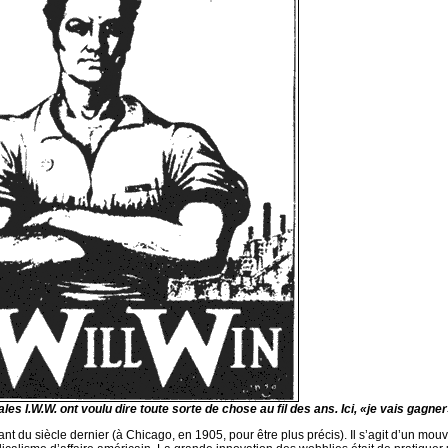
iales I.W.W. ont voulu dire toute sorte de chose au fil des ans. Ici, «je vais gagner
nt du siècle dernier (à Chicago, en 1905, pour être plus précis). Il s’agit d’un mo